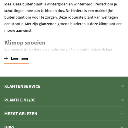
idee. Deze buitenplant is wintergroen en winterhard! Perfect om je
schuttingen mee aan te kleden dus. De Hedera is een makkelijke
buitenplant om voor te zorgen. Deze robuuste plant kan wel tegen
een stootje. Met zijn glanzende groene bladeren is deze klimplant een
mooie aanwinst.
Klimop snoeien
Wanneer je de Hedera op je schutting of een ander hekwerk laat
klimmen is het verstandig om deze goed in vorm te houden. Dit kan je
Lees meer
doen door te snoeien. Door de klimop te snoeien groeit hij precies
zoals jij wil. De beste tijd om de Hedera te snoeien is in het voorjaar.
Mocht de plant buiten zijn perken groeien, kan je hem in september
nog een keer snoeien. Snoei de Hedera nooit in de winter. Met een
KLANTENSERVICE
goede verzorging kan je het hele jaar van deze stralende plant
genieten.
PLANTJE.NL/BE
MEEST GELEZEN
INFO