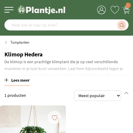
Tuinplanten
Klimop Hedera
De klimop is een prachtige klimplant die je op veel verschillende
manieren in je tuin kunt verwerken. Laat hem bijvoorbeeld tegen je
schutting, muur of plantenrek opklimmen! De klimop wordt ook wel
Lees meer
Hedera genoemd en is een schitterende aanwinst voor in elke tuin.
1
producten