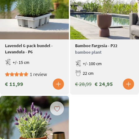
Lavendel 6-pack bundel -
Bamboe Fargesia - P22
Lavandula - P6
bamboe plant
+/- 15 cm
+/- 100 cm
22 cm
1 review
€ 11,99
€ 28,99
€ 24,95