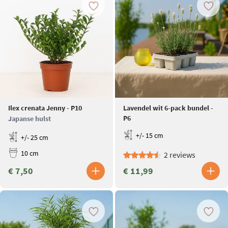
Ilex crenata Jenny - P10
Lavendel wit 6-pack bundel -
P6
Japanse hulst
+/- 15 cm
+/- 25 cm
10 cm
2 reviews
€ 7,50
€ 11,99