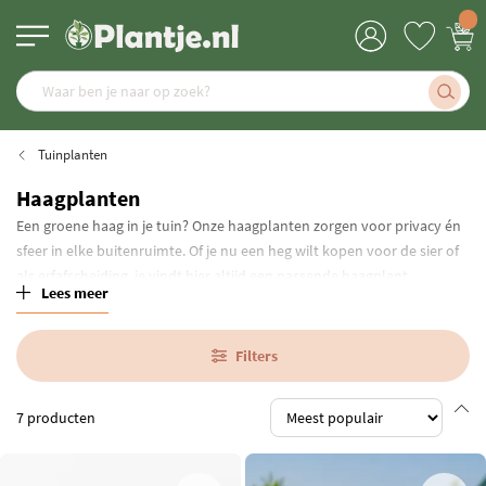
Tuinplanten
Haagplanten
Een groene haag in je tuin? Onze haagplanten zorgen voor privacy én
sfeer in elke buitenruimte. Of je nu een heg wilt kopen voor de sier of
als erfafscheiding, je vindt hier altijd een passende haagplant.
Lees meer
Filters
7
producten