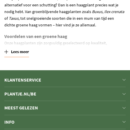
alternatief voor een schutting? Dan is een haagplant precies wat je
nodig hebt. Van groenblijvende haagplanten zoals
Buxus
,
Ilex crenata
of
Taxus
, tot snelgroeiende soorten die in een mum van tijd een
dichte groene haag vormen – hier vind je ze allemaal.
Voordelen van een groene haag
Onze haagplanten zijn zorgvuldig geselecteerd op kwaliteit,
groeikracht en onderhoudsgemak. Ze zijn geschikt voor zowel kleine
Lees meer
stadstuinen als grote percelen, en je kunt zelf kiezen of je gaat voor
strakke vormsnoei of een natuurlijker uiterlijk.
Groenblijvende haagplanten: privacy het hele jaar door
KLANTENSERVICE
Wil je een haag kopen die het hele jaar door mooi blijft? Dan zijn
groenblijvende haagplanten ideaal. Ze houden hun blad in de winter,
PLANTJE.NL/BE
zorgen voor beschutting en maken je tuin direct een stuk gezelliger.
MEEST GELEZEN
INFO