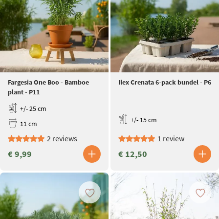
Fargesia One Boo - Bamboe
Ilex Crenata 6-pack bundel - P6
plant - P11
+/- 25 cm
+/- 15 cm
11 cm
2 reviews
1 review
€ 9,99
€ 12,50