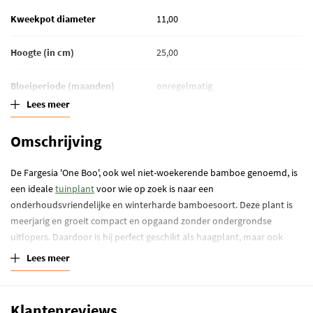
Kweekpot diameter
11,00
Hoogte (in cm)
25,00
Bloeiperiode (maanden)
onregelmatig
Lees meer
Levensduur
Meerjarig
Omschrijving
Winterhardheid
Volledig winterhard
De Fargesia 'One Boo', ook wel niet-woekerende bamboe genoemd, is
Groenblijvend
Groenblijvend
een ideale
tuinplant
voor wie op zoek is naar een
onderhoudsvriendelijke en winterharde bamboesoort. Deze plant is
meerjarig en groeit compact en opgaand zonder ondergrondse
uitlopers. Daardoor is hij perfect geschikt als haagplant, maar ook
prachtig in een kuip of grote pot op balkon of terras. Het hele jaar
Lees meer
door zorgt hij voor een groene en rustige uitstraling in de tuin.
De Fargesia 'One Boo' is niet giftig en daardoor veilig voor kinderen en
Klantenreviews
huisdieren. Dankzij het fijne, smalle blad oogt de plant sierlijk en