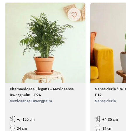
Chamaedorea Elegans – Mexicaanse
Sansevieria ‘Twiste
Dwergpalm – P24
P12
Mexicaanse Dwergpalm
Sansevieria
+/- 120 cm
+/- 35 cm
24 cm
12 cm