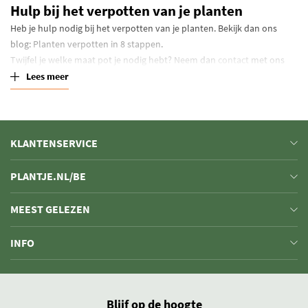
Hulp bij het verpotten van je planten
Heb je hulp nodig bij het verpotten van je planten. Bekijk dan ons
blog:
Planten verpotten in 8 stappen
.
Twijfel je welke maat pot je nodig hebt? Neem dan
contact
met ons
op zodat we je kunnen helpen.
Lees meer
KLANTENSERVICE
PLANTJE.NL/BE
MEEST GELEZEN
INFO
Blijf op de hoogte