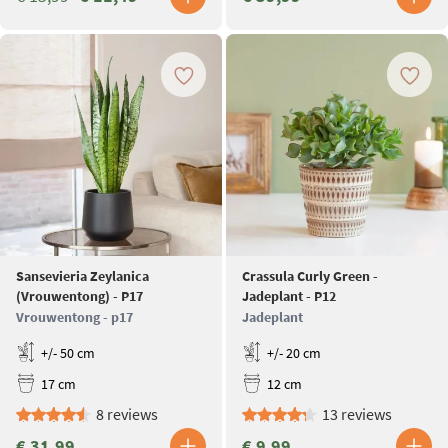
Sansevieria Zeylanica
Crassula Curly Green -
(Vrouwentong) - P17
Jadeplant - P12
Vrouwentong - p17
Jadeplant
+/- 50 cm
+/- 20 cm
17 cm
12 cm
8 reviews
13 reviews
€ 31,99
€ 9,99