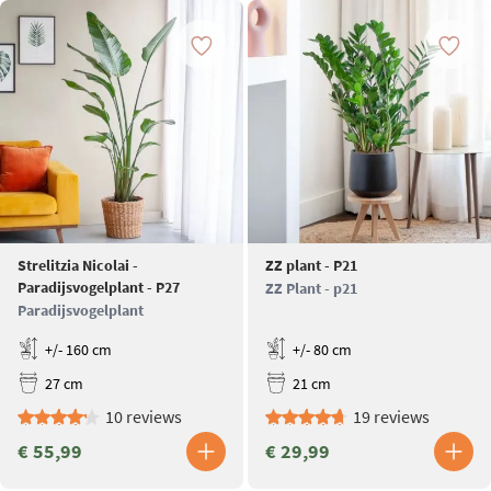
Strelitzia Nicolai -
ZZ plant - P21
Paradijsvogelplant - P27
ZZ Plant - p21
Paradijsvogelplant
+/- 160 cm
+/- 80 cm
27 cm
21 cm
10 reviews
19 reviews
€ 55,99
€ 29,99