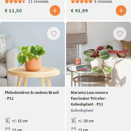
11 reviews
6 reviews
€ 11,50
€ 41,99
Philodendron Scandens Brasil
Maranta Leuconeura
- P12
Fascinator Tricolor -
Gebedsplant - P12
Gebedsplant
+/- 15 cm
+/- 20 cm
12 cm
12 cm