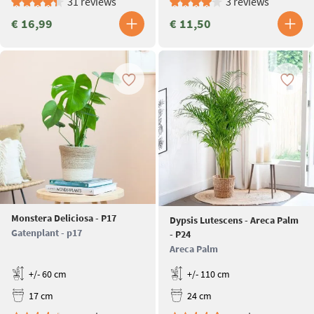
31 reviews
3 reviews
€ 16,99
€ 11,50
Monstera Deliciosa - P17
Dypsis Lutescens - Areca Palm
Gatenplant - p17
- P24
Areca Palm
+/- 60 cm
+/- 110 cm
17 cm
24 cm