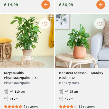
€ 14,99
€ 36,99
Caryota Mitis -
Monstera Adansonii - Monkey
Vissenstaartpalm - P21
Mask - P12
Vissenstaartpalm
Monkey Mask
+/- 110 cm
+/- 25 cm
21 cm
12 cm
4 reviews
11 reviews