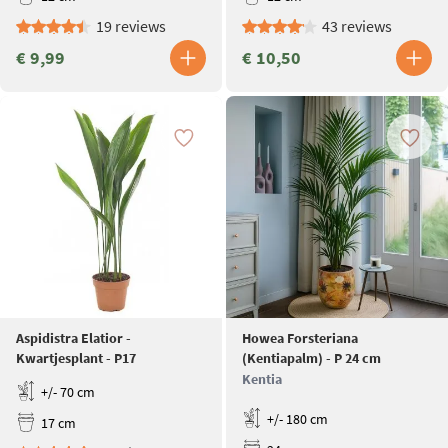
19 reviews
43 reviews
€ 9,99
€ 10,50
Aspidistra Elatior -
Howea Forsteriana
Kwartjesplant - P17
(Kentiapalm) - P 24 cm
Kentia
+/- 70 cm
+/- 180 cm
17 cm