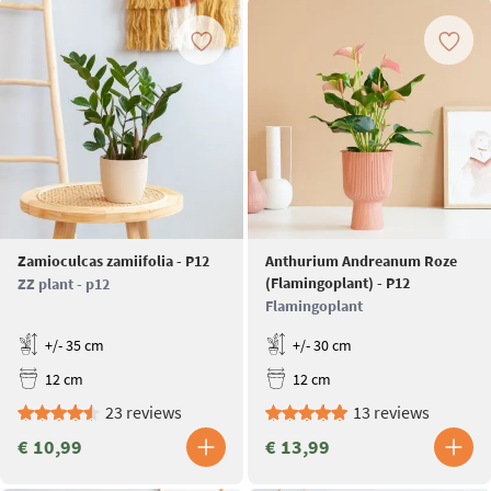
Zamioculcas zamiifolia - P12
Anthurium Andreanum Roze
(Flamingoplant) - P12
ZZ plant - p12
Flamingoplant
+/- 35 cm
+/- 30 cm
12 cm
12 cm
23 reviews
13 reviews
€ 10,99
€ 13,99