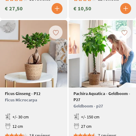
€ 27,50
€ 10,50
Ficus Ginseng - P12
Pachira Aquatica - Geldboom -
P27
Ficus Microcarpa
Geldboom - p27
+/- 30 cm
+/- 150 cm
12 cm
27 cm
18 reviews
7 reviews