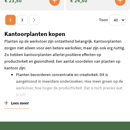
€ 23,50
€ 24,50
1
2
Toon
Kantoorplanten kopen
Planten op de werkvloer zijn ontzettend belangrijk. Kantoorplanten
zorgen niet alleen voor een betere werksfeer, maar zijn ook erg nuttig.
Zo hebben kantoorplanten allerlei positieve effecten op
productiviteit en gezondheid. Een aantal voordelen van planten op
kantoor zijn:
Planten bevorderen concentratie en creativiteit. Dit is
aangetoond in meerdere onderzoeken. Hoe meer groen op de
werkvloer, hoe hoger de productiviteit. Dat is toch precies wat
je wil!
Planten op kantoor zijn rustgevend. Deadlines of andere
Lees meer
stressvolle werksituaties; met een stel planten om je heen kun
je het prima hebben.
Veel groene planten hebben een luchtzuiverende werking: ze
filteren schadelijke stoffen uit de lucht en verbeteren de