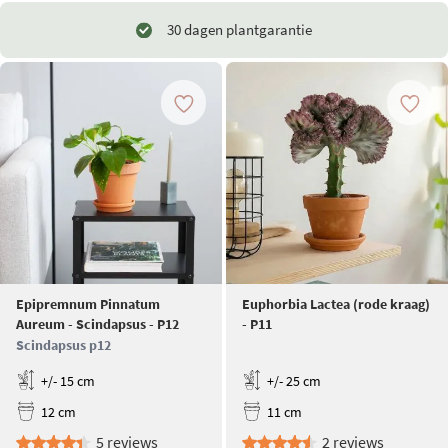
30 dagen plantgarantie
Epipremnum Pinnatum
Euphorbia Lactea (rode kraag)
Aureum - Scindapsus - P12
- P11
Scindapsus p12
+/- 15 cm
+/- 25 cm
12 cm
11 cm
5 reviews
2 reviews