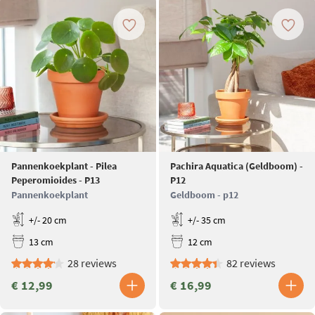
Pannenkoekplant - Pilea
Pachira Aquatica (Geldboom) -
Peperomioides - P13
P12
Pannenkoekplant
Geldboom - p12
+/- 20 cm
+/- 35 cm
13 cm
12 cm
28 reviews
82 reviews
€ 12,99
€ 16,99