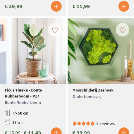
€ 39,99
€ 11,99
Ficus Tineke - Bonte
Mosschilderij Zeshoek
Rubberboom - P17
Onderhoudsvrij
Bonte Rubberboom
+/- 50 cm
17 cm
3 reviews
€ 15,99
€ 11,49
€ 39,99