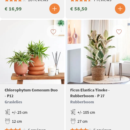
€ 16,99
€ 58,50
Chlorophytum Comosum Duo
Ficus Elastica Tineke -
- P12
Rubberboom - P 27
Graslelies
Rubberboom
+/- 25 cm
+/- 105 cm
12 cm
27 cm
6 reviews
5 reviews