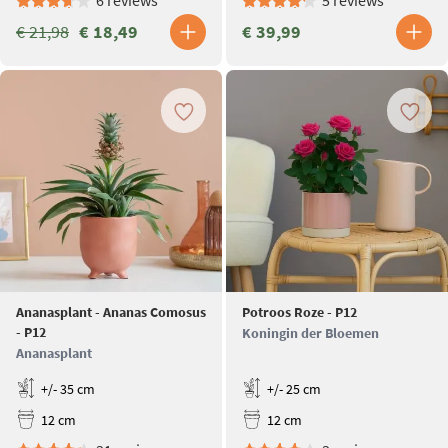
€ 21,98
€ 18,49
€ 39,99
Ananasplant - Ananas Comosus
Potroos Roze - P12
- P12
Koningin der Bloemen
Ananasplant
+/- 35 cm
+/- 25 cm
12 cm
12 cm