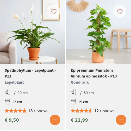
Spathiphyllum - Lepelplant -
Epipremnum Pinnatum
P12
Aureum op mosstok - P19
Lepelplant
Goudrank
+/- 30 cm
+/- 80 cm
12 cm
19 cm
18 reviews
12 reviews
€ 9,50
€ 22,99