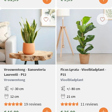
Vrouwentong - Sansevieria
Ficus Lyrata - Vioolbladplant -
Laurentii - P12
P21
Vrouwentong
Vioolbladplant
+/- 30 cm
+/- 80 cm
12 cm
21 cm
19 reviews
11 reviews
€ 16,99
€ 26,99