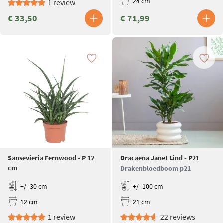
24 cm
1 review
€ 33,50
€ 71,99
Sansevieria Fernwood - P 12
Dracaena Janet Lind - P21
cm
Drakenbloedboom p21
+/- 30 cm
+/- 100 cm
12 cm
21 cm
1 review
22 reviews