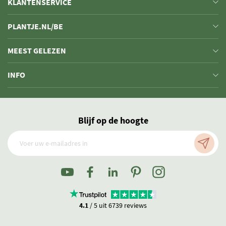
KLANTENSERVICE
luchtvochtigheid. Dat zorgt voor een gezonde werkomgeving
dus!
PLANTJE.NL/BE
Samen een kantoor plant verzorgen versterkt de onderlinge
band. Je spreekt je collega’s even op een andere manier,
MEEST GELEZEN
waardoor je elkaar makkelijker benadert in de toekomst.
Ook handig: planten op kantoor verbeteren de akoestiek,
INFO
waardoor het geluidsniveau een stuk aangenamer wordt.
Onderhoud kantoorplanten
Planten die veel aandacht vragen op kantoor zijn natuurlijk niet heel
Blijf op de hoogte
handig. Daarom hebben we op deze pagina een selectie gemaakt van
makkelijke, sterke kantoorplanten. Op zoek naar een voorstel op
maat? Neem dan
contact
met ons op, zodat we kunnen kijken naar de
mogelijkheden.
4.1
/ 5 uit 6739 reviews