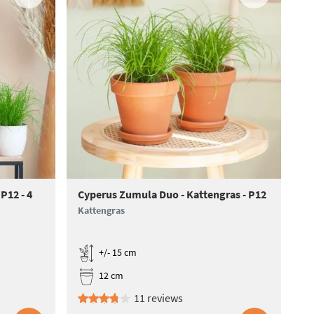
P12 - 4
Cyperus Zumula Duo - Kattengras - P12
Kattengras
+/- 15 cm
12 cm
11 reviews