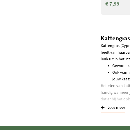
€ 7,99
Kattengra
Kattengras (Cyper
heeft van haarba
leuk uit in het 
Gewone kam
Ook wanne
jouw kat z
Het eten van kat
handig wanneer j
dat er bij het o
gaan slikken of 
Lees meer
eet, als een kat 
Kattengras