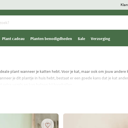
Klan
Plant cadeau
Planten benodigdheden
Sale
Verzorging
 ideale plant wanneer je katten hebt. Voor je kat, maar ook om jouw ander
nneer je dit plantje in huis hebt, bestaat er een goede kans dat je kat and
t extra vezels en kan helpen bij haarballen.