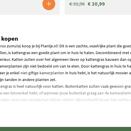
€ 31,96
€ 20,99
s kopen
us zumula) koop je bij Plantje.nl! Dit is een zachte, vezelrijke plant die goe
llen, is kattengras een goede plant om in huis te halen. Gecombineerd met
interieur. Katten zullen over het algemeen liever op kattengras kauwen dan 
erplanten zijn niet bedoeld om van te eten. Door kattengras in huis te hale
er je enkel
niet-giftige kamerplanten
in huis hebt, is het natuurlijk mooier
ijn tanden in andere planten zet.
tengras is heel natuurlijk voor katten. Buitenkatten zullen vaak gewoon gra
e een binnenkat hebt, of wanneer jouw buitenkat graag aan de kamerplante
pbraken soms een sprietje kan blijven steken. Bijvoorbeeld boven het zacht
kokhalzen, en kan een bezoekje aan de dierenarts noodzakelijk zijn. Dit zo
die binnenshuis kattengras eet. De kans is heel klein, maar het is goed om h
 oorsprong