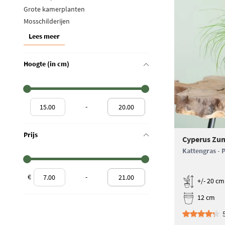
Grote kamerplanten
Mosschilderijen
Lees meer
Hoogte (in cm)
-
Prijs
Cyperus Zum
Kattengras - 
€
-
+/- 20 cm
12 cm