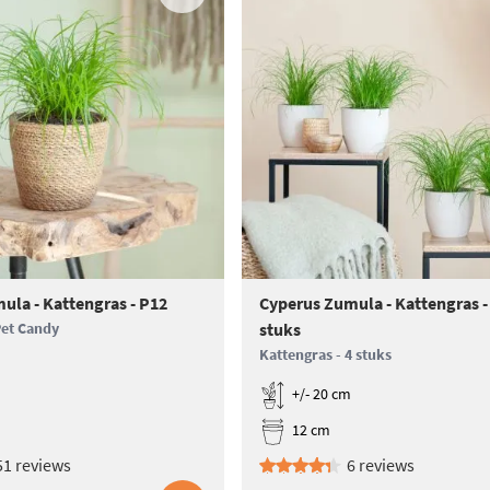
ula - Kattengras - P12
Cyperus Zumula - Kattengras - 
Pet Candy
stuks
Kattengras - 4 stuks
+/- 20 cm
12 cm
51 reviews
6 reviews