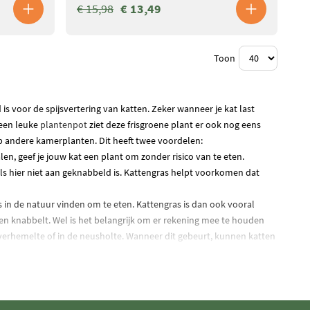
€ 15,98
€ 13,49
Toon
d is voor de spijsvertering van katten. Zeker wanneer je kat last
 een leuke
plantenpot
ziet deze frisgroene plant er ook nog eens
op andere kamerplanten. Dit heeft twee voordelen:
n, geef je jouw kat een plant om zonder risico van te eten.
 als hier niet aan geknabbeld is. Kattengras helpt voorkomen dat
s in de natuur vinden om te eten. Kattengras is dan ook vooral
n knabbelt. Wel is het belangrijk om er rekening mee te houden
e verhemelte of in de neusholte. Wanneer dit gebeurt, kunnen katten
u evengoed kunnen gebeuren bij een buitenkat die aan gewoon gras
ier rekening mee te houden.