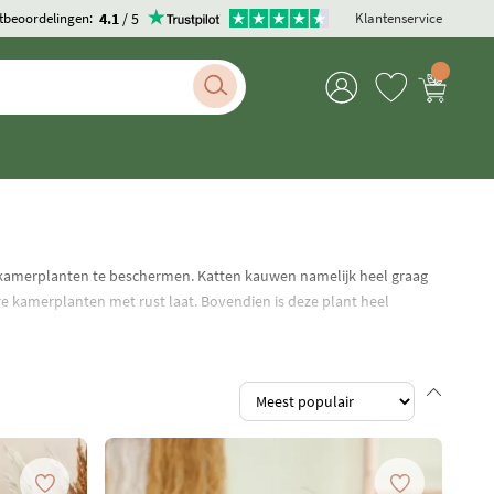
4.1
/ 5
tbeoordelingen:
Klantenservice
e kamerplanten te beschermen. Katten kauwen namelijk heel graag
ere kamerplanten met rust laat. Bovendien is deze plant heel