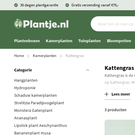
30 dagen plantgarantie
Gratis verzending vanaf €75,-
Plantenboxen
Kamerplanten
Tuinplanten
Bloempotten
Home
Kamerplanten
Kattengras
Kattengras
Categorie
Kattengras is de
Hangplanten
op kattengras. Wa
Hydroponie
gezond. Het beva
Lees meer
Schaduw kamerplanten
Strelitzia Paradijsvogelplant
3
producten
Monstera Gatenplant
Ananasplant
Lipstick plant Aeschynanthus
Bananenplant musa