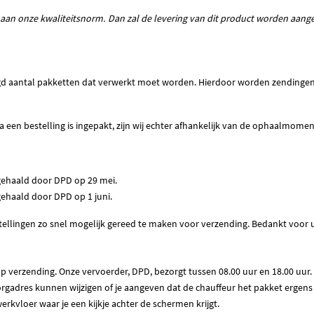
aan onze kwaliteitsnorm. Dan zal de levering van dit product worden aange
ntal pakketten dat verwerkt moet worden. Hierdoor worden zendingen niet
ra een bestelling is ingepakt, zijn wij echter afhankelijk van de ophaalmom
pgehaald door DPD op 29 mei.
gehaald door DPD op 1 juni.
estellingen zo snel mogelijk gereed te maken voor verzending. Bedankt voor 
p verzending. Onze vervoerder, DPD, bezorgt tussen 08.00 uur en 18.00 uur.
bezorgadres kunnen wijzigen of je aangeven dat de chauffeur het pakket erge
erkvloer waar je een kijkje achter de schermen krijgt.