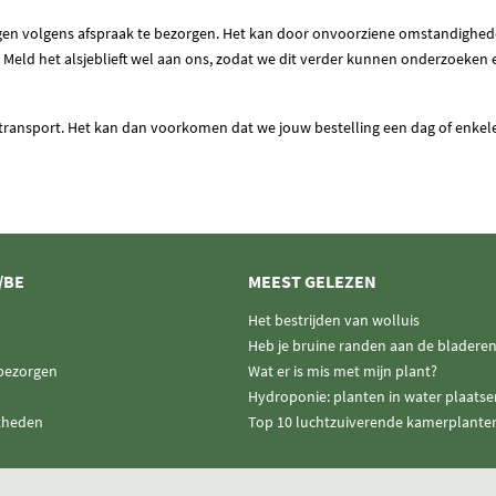
ngen volgens afspraak te bezorgen. Het kan door onvoorziene omstandighede
er. Meld het alsjeblieft wel aan ons, zodat we dit verder kunnen onderzoeken
t transport. Het kan dan voorkomen dat we jouw bestelling een dag of enkele
/BE
MEEST GELEZEN
Het bestrijden van wolluis
Heb je bruine randen aan de bladere
 bezorgen
Wat er is mis met mijn plant?
Hydroponie: planten in water plaatse
kheden
Top 10 luchtzuiverende kamerplante