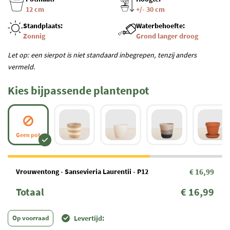
12 cm
+/- 30 cm
Standplaats:
Waterbehoefte:
Zonnig
Grond langer droog
Let op: een sierpot is niet standaard inbegrepen, tenzij anders
vermeld.
Kies bijpassende plantenpot
Geen pot
Vrouwentong - Sansevieria Laurentii - P12
€ 16,99
Totaal
€ 16,99
Op voorraad
Levertijd: