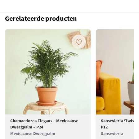
Water geven
- Water geven moet spaarzaam gebeuren. In de
winter volstaat het om de plant eens in de zes tot acht weken
Gerelateerde producten
water te geven, terwijl in de zomer eens per één tot twee
weken voldoende is. Zorg ervoor dat de grond tussen de
gietbeurten door volledig opdroogt.
Verpotten
- Het is aan te raden om de Vrouwentong elke twee tot drie
jaar te verpotten of wanneer je merkt dat de pot te klein wordt.
Gebruik een pot die slechts iets groter is dan de huidige, omdat een te
grote pot kan leiden tot te veel vochtige grond rond de wortels, wat
niet ideaal is voor deze plant. Leg een laagje
hydrokorrels
op de
bodem van de nieuwe pot om een goede drainage te verzekeren.
Meer weten over de
Sansevieria verzorging
? Kijk op onze
verzorgingspagina.
Chamaedorea Elegans – Mexicaanse
Sansevieria ‘Twiste
Dwergpalm – P24
P12
Mexicaanse Dwergpalm
Sansevieria