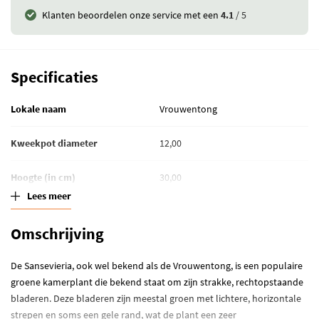
Klanten beoordelen onze service met een
4.1
/ 5
Specificaties
Lokale naam
Vrouwentong
Kweekpot diameter
12,00
Hoogte (in cm)
30,00
Lees meer
Luchtzuiverende planten
Luchtzuiverend
Omschrijving
Standplaats
Zonnig
De Sansevieria, ook wel bekend als de Vrouwentong, is een populaire
Waterbehoefte
Grond langer droog
groene kamerplant die bekend staat om zijn strakke, rechtopstaande
bladeren. Deze bladeren zijn meestal groen met lichtere, horizontale
strepen en soms een gele rand, wat de plant een zeer