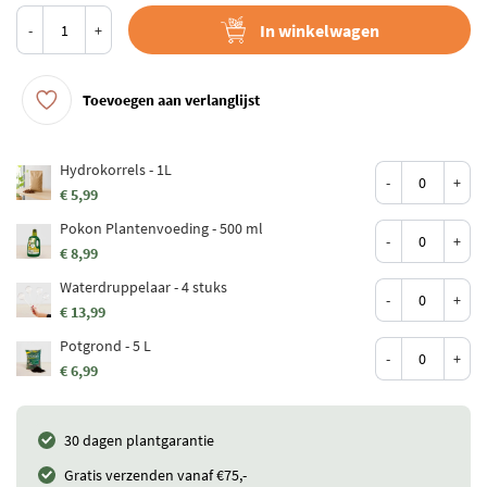
In winkelwagen
-
+
Toevoegen aan verlanglijst
Hydrokorrels - 1L
-
+
€ 5,99
Pokon Plantenvoeding - 500 ml
-
+
€ 8,99
Waterdruppelaar - 4 stuks
-
+
€ 13,99
Potgrond - 5 L
-
+
€ 6,99
30 dagen plantgarantie
Gratis verzenden vanaf €75,-