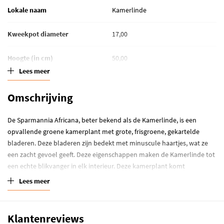
Lokale naam
Kamerlinde
Kweekpot diameter
17,00
Hoogte (in cm)
50,00
Lees meer
Standplaats
Half schaduw
Omschrijving
Waterbehoefte
Grond kort droog
De Sparmannia Africana, beter bekend als de Kamerlinde, is een
Winterhardheid
Kamerplant
opvallende groene kamerplant met grote, frisgroene, gekartelde
bladeren. Deze bladeren zijn bedekt met minuscule haartjes, wat ze
een zacht gevoel geeft. Deze eigenschappen maken de Kamerlinde tot
een echte blikvanger in elk interieur. Deze kamerplant komt
oorspronkelijk uit Zuid-Afrika, waar hij in de natuur wel tot acht meter
Lees meer
hoog kan worden. In de woonkamer zal hij echter een hoogte van
ongeveer twee meter bereiken, als hij goed verzorgd wordt. De
Kamerlinde staat bekend om zijn snelle groei, vooral in het voorjaar
Klantenreviews
en de zomer. De Latijnse naam 'Sparmannia' is afgeleid van de