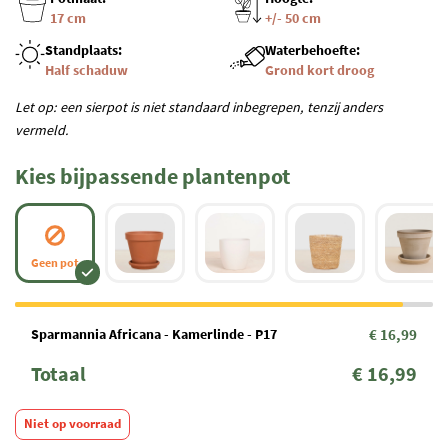
17 cm
+/- 50 cm
Standplaats:
Waterbehoefte:
Half schaduw
Grond kort droog
Let op: een sierpot is niet standaard inbegrepen, tenzij anders
vermeld.
Kies bijpassende plantenpot
Geen pot
Sparmannia Africana - Kamerlinde - P17
€ 16,99
Totaal
€ 16,99
Niet op voorraad