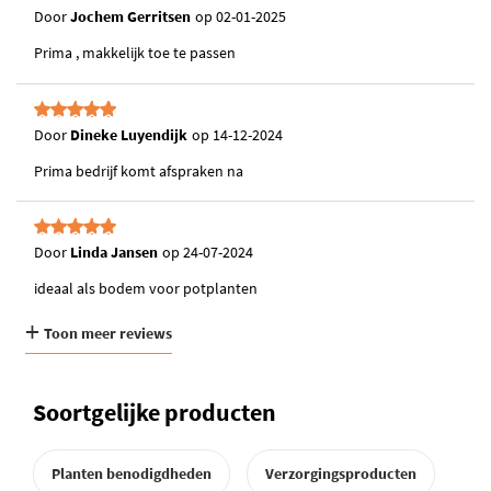
3/4e vullen met hydrokorrels, en de rest aanvullen met aarde.
Door
Jochem Gerritsen
op
02-01-2025
Giet water in de pot.
Prima , makkelijk toe te passen
Door
Dineke Luyendijk
op
14-12-2024
Prima bedrijf komt afspraken na
Door
Linda Jansen
op
24-07-2024
ideaal als bodem voor potplanten
Toon meer reviews
Soortgelijke producten
Planten benodigdheden
Verzorgingsproducten