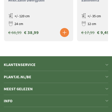
Mexicaanse Dwergpalm
Sansevieria
+/- 120 cm
+/- 35 cm
24 cm
12 cm
€ 66,99
€ 38,99
€ 17,99
€ 9,49
KLANTENSERVICE
PLANTJE.NL/BE
MEEST GELEZEN
INFO