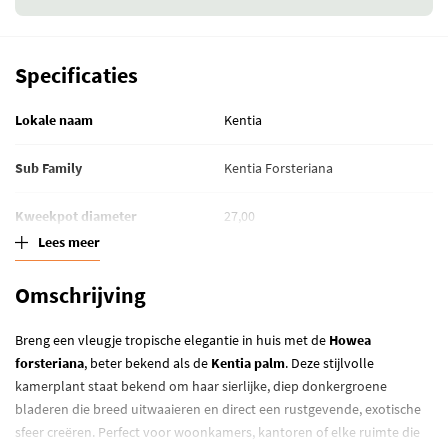
Specificaties
Lokale naam
Kentia
Sub Family
Kentia Forsteriana
Kweekpot diameter
27,00
Lees meer
Hoogte (in cm)
180,00
Omschrijving
Niet giftige planten
Niet giftig
Breng een vleugje tropische elegantie in huis met de
Howea
Luchtzuiverende planten
Luchtzuiverend
forsteriana
, beter bekend als de
Kentia palm
. Deze stijlvolle
kamerplant staat bekend om haar sierlijke, diep donkergroene
bladeren die breed uitwaaieren en direct een rustgevende, exotische
sfeer creëren. Perfect voor woonkamers, kantoren of elke ruimte die