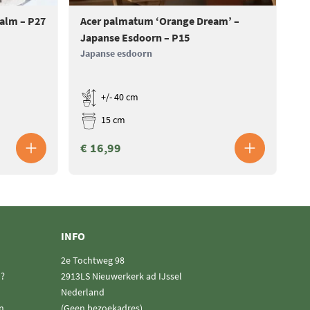
Palm – P27
Acer palmatum ‘Orange Dream’ –
Ac
Japanse Esdoorn – P15
Ja
Japanse esdoorn
Ja
+/- 40 cm
15 cm
€ 16,99
€
INFO
2e Tochtweg 98
n?
2913LS Nieuwerkerk ad IJssel
Nederland
n
(Geen bezoekadres)