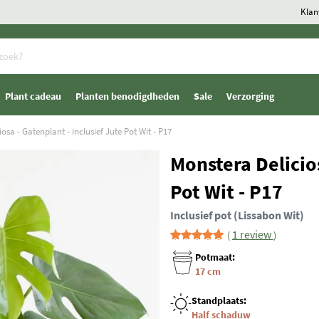
Klan
Plant cadeau
Planten benodigdheden
Sale
Verzorging
osa - Gatenplant - inclusief Jute Pot Wit - P17
Monstera Delicios
Pot Wit - P17
Inclusief pot (Lissabon Wit)
1 review
Potmaat:
17 cm
Standplaats:
Half schaduw