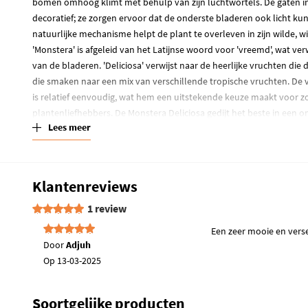
bomen omhoog klimt met behulp van zijn luchtwortels. De gaten in 
decoratief; ze zorgen ervoor dat de onderste bladeren ook licht k
natuurlijke mechanisme helpt de plant te overleven in zijn wilde,
'Monstera' is afgeleid van het Latijnse woord voor 'vreemd', wat ver
van de bladeren. 'Deliciosa' verwijst naar de heerlijke vruchten die 
die smaken naar een mix van verschillende tropische vruchten. De
is relatief eenvoudig, wat hem een uitstekende keuze maakt voor z
plantenliefhebbers. De Monstera Deliciosa gedijt het beste in een o
Lees meer
een constante, lichte vochtigheid, wat hem ideaal maakt voor binn
Verzorging
Deze kamerplant is gelukkig niet moeilijk te verzorgen, wat hem i
Klantenreviews
als mensen met meer ervaring met planten. Om de Monstera Delicio
1 review
te raden om één keer per twee weken plantenvoeding te geven. Dit i
zomer, wanneer de plant actief groeit. Deze Gatenplant kan enigszi
Een zeer mooie en vers
standaard geleverd met een witte jute sierpot.
Door
Adjuh
Op
13-03-2025
Hoe wordt jouw Monstera Deliciosa bezorg
Een Monstera Deliciosa kopen online is heel eenvoudig. Wij zorgen
Soortgelijke producten