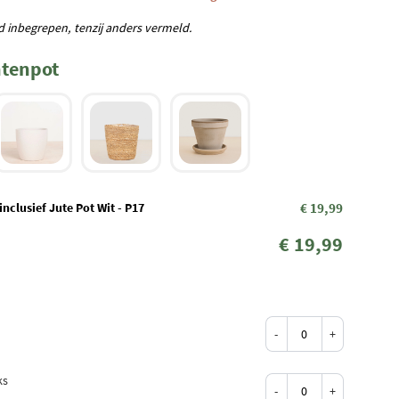
rd inbegrepen, tenzij anders vermeld.
ntenpot
inclusief Jute Pot Wit - P17
€ 19,99
€ 19,99
-
+
ks
-
+