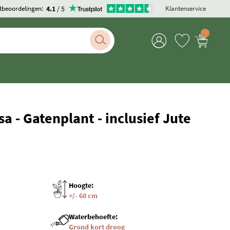
4.1
/ 5
tbeoordelingen:
Klantenservice
a - Gatenplant - inclusief Jute
Hoogte:
+/- 60 cm
Waterbehoefte:
Grond kort droog