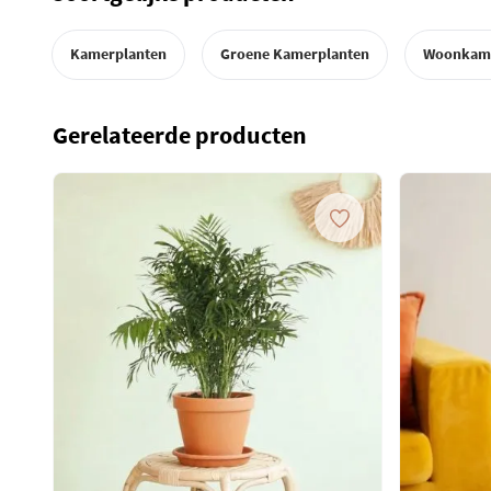
kamerplant veilig en in perfecte staat bij jou thuis aankomt. De Ga
in een speciale kwekerspot die stevigheid biedt tijdens het transpo
Kamerplanten
Groene Kamerplanten
Woonkam
speciaal ontworpen verzenddozen die ervoor zorgen dat de plant n
onbeschadigd blijft tijdens de reis naar jouw huis. Wil je meer wete
plant veilig aankomt? Lees dan alles over ons verzendproces op o
Gerelateerde producten
Monstera tips
Let op!
- De Monstera Deliciosa kan soms bladeren zonder ga
jonge bladeren zijn of als de plant niet op de juiste standpl
ontwikkelen.
Lichtbehoefte
- Deze kamerplant presteert het beste in een o
Hoewel de Monstera Deliciosa kan overleven in minder lich
voldoende licht de groei van grotere bladeren en het ontsta
Water geven
- Zorg ervoor dat de aarde van de Monstera Delic
Laat de grond tussen de gietbeurten door licht opdrogen, vo
overwatering en de kans op wortelrot te verminderen.
Verpotten
- Het is aan te raden om deze plant te verpotten als hij t
pot. Op onze verzorgingspagina lees je meer over het juiste momen
verpotten van de Monstera. Als je de plant in een nieuwe pot zet,