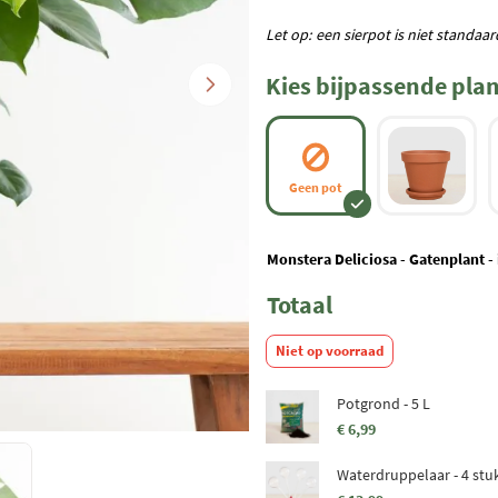
Let op: een sierpot is niet standaa
Kies bijpassende pla
Geen pot
Monstera Deliciosa - Gatenplant - 
Totaal
Niet op voorraad
Potgrond - 5 L
€ 6,99
Waterdruppelaar - 4 stu