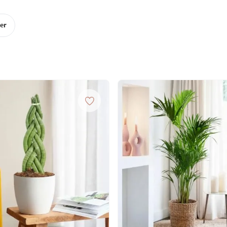
tenplant wordt zorgvuldig verpakt
rt. Daarnaast gebruiken we
er
iet kan omvallen en
n over hoe wij zorgen dat jouw
nze
verzendproces
pagina.
ten produceren, vooral als het
aats staat om de bladeren te
mgeving met veel indirect licht.
te omstandigheden, bevordert
an van meer gaten.
iosa consistent licht vochtig is.
oral in de winter, om
e groot wordt voor zijn huidige
t en de juiste methode voor het
 overweeg dan om een laag