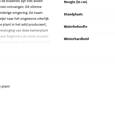
de bladeren zijn niet alleen
Hoogte (in cm)
unnen ontvangen. Dit slimme
 winderige omgeving. De naam
Standplaats
wijst naar het ongewone uiterlijk
de plant in het wild produceert,
Waterbehoefte
 verzorging van deze kamerplant
owel beginners als meer ervaren
Winterhardheid
mgeving met veel indirect licht en
enshuis.
deaal maakt voor zowel beginners
sa gezond te houden, is het aan
s vooral belangrijk in de lente en
ns afwijken van de foto en wordt
e plant
d?
 ervoor dat jouw nieuwe