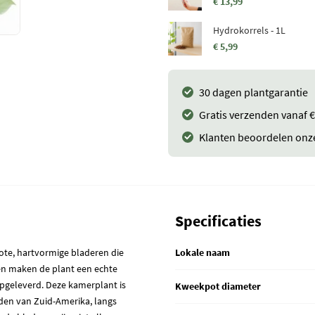
€ 13,99
Hydrokorrels - 1L
€ 5,99
30 dagen plantgarantie
Gratis verzenden vanaf €
Klanten beoordelen onz
Specificaties
ote, hartvormige bladeren die
Lokale naam
en maken de plant een echte
opgeleverd. Deze kamerplant is
Kweekpot diameter
uden van Zuid-Amerika, langs