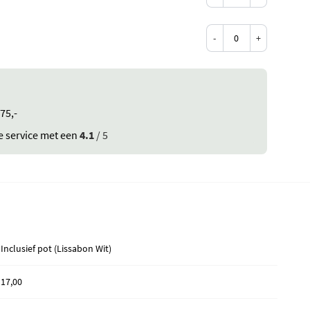
-
+
75,-
e service met een
4.1
/ 5
Inclusief pot (Lissabon Wit)
17,00