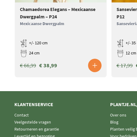
hydrokorrels
op de bodem te leggen om te zorgen dat overtollig w
Chamaedorea Elegans – Mexicaanse
Sansevier
weten over de
Monstera Deliciosa verzorging
? Bekijk onze verzorgi
Dwergpalm – P24
P12
adviezen.
Mexicaanse Dwergpalm
Sansevieri
+/- 120 cm
+/- 35
24 cm
12 cm
€ 66,99
€ 38,99
€ 17,99
KLANTENSERVICE
PLANTJE.NL
Contact
Over ons
Veelgestelde vragen
Blog
Retourneren en garantie
Planten veilig
Levertijd en bezorging
Voor bedrijven