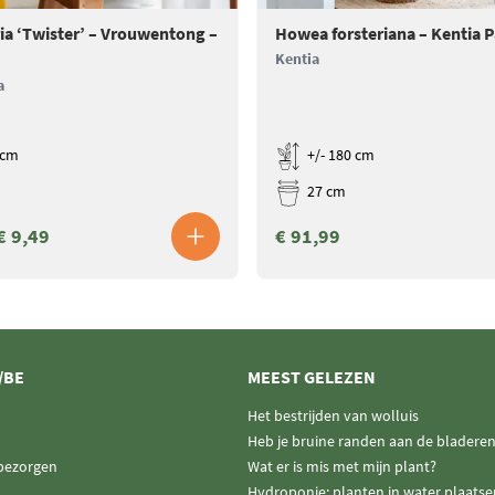
ater goed weg kan lopen. Meer
ia ‘Twister’ – Vrouwentong –
Howea forsteriana – Kentia 
ngspagina voor meer tips en
Kentia
a
 cm
+/- 180 cm
27 cm
€ 9,49
€ 91,99
/BE
MEEST GELEZEN
Het bestrijden van wolluis
Heb je bruine randen aan de bladere
 bezorgen
Wat er is mis met mijn plant?
Hydroponie: planten in water plaatse