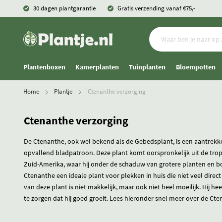
30 dagen plantgarantie
Gratis verzending vanaf €75,-
Plantenboxen
Kamerplanten
Tuinplanten
Bloempotten
Home
Plantje
Ctenanthe verzorging
Ctenanthe verzorging
De Ctenanthe, ook wel bekend als de Gebedsplant, is een aantrekk
opvallend bladpatroon. Deze plant komt oorspronkelijk uit de tro
Zuid-Amerika, waar hij onder de schaduw van grotere planten en b
Ctenanthe een ideale plant voor plekken in huis die niet veel direc
van deze plant is niet makkelijk, maar ook niet heel moeilijk. Hij h
te zorgen dat hij goed groeit. Lees hieronder snel meer over de Ct