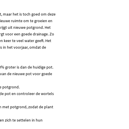
it, maar het is toch goed om deze
 nieuwe ruimte om te groeien en
krijgt uit nieuwe potgrond. Het
rgt voor een goede drainage. Zo
n keer te veel water geeft. Het
 in het voorjaar, omdat de
% groter is dan de huidige pot.
 van de nieuwe pot voor goede
se potgrond.
de pot en controleer de wortels
an met potgrond, zodat de plant
n zich te settelen in hun