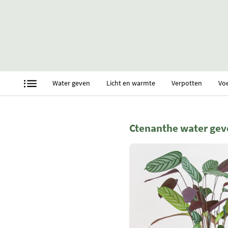
Water geven
Licht en warmte
Verpotten
Vo
Ctenanthe water gev