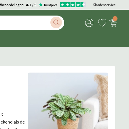
4.1
/ 5
tbeoordelingen:
Klantenservice
ig
bekend als de