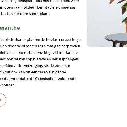
n. Zet de gebedsplant dus niet op een plek waar
een open raam of deur. Een stabiele omgeving
t beste voor deze kamerplant.
enanthe
l tropische kamerplanten, behoefte aan een hoge
eiken door de bladeren regelmatig te besproeien
 niet alleen om de luchtvochtigheid rondom de
dert ook de kans op bladval en het slaphangen
r de Ctenanthe verzorging. Als de onderste
 krult om, kan dit een teken zijn dat de
g er dus voor dat je de Gebedsplant voldoende
e houden.
t