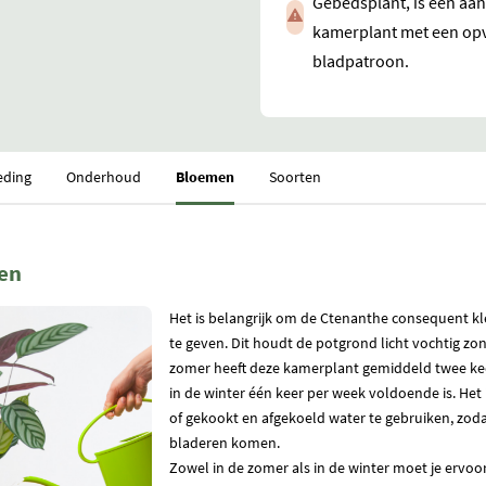
Gebedsplant, is een aan
kamerplant met een op
bladpatroon.
eding
Onderhoud
Bloemen
Soorten
en
Het is belangrijk om de Ctenanthe consequent k
te geven. Dit houdt de potgrond licht vochtig zon
zomer heeft deze kamerplant gemiddeld twee keer
in de winter één keer per week voldoende is. Het
of gekookt en afgekoeld water te gebruiken, zod
bladeren komen.
Zowel in de zomer als in de winter moet je ervoo