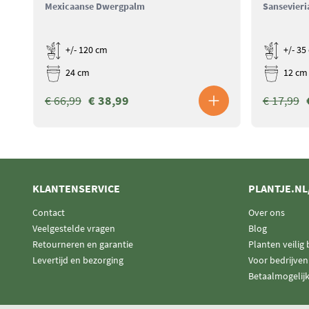
Mexicaanse Dwergpalm
Sansevieri
+/- 120 cm
+/- 35
24 cm
12 cm
€ 66,99
€ 38,99
€ 17,99
KLANTENSERVICE
PLANTJE.NL
Contact
Over ons
Veelgestelde vragen
Blog
Retourneren en garantie
Planten veilig
Levertijd en bezorging
Voor bedrijven
Betaalmogelij