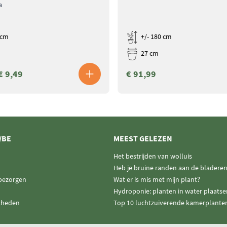
a
 cm
+/- 180 cm
27 cm
€ 9,49
€ 91,99
/BE
MEEST GELEZEN
Het bestrijden van wolluis
Heb je bruine randen aan de bladere
 bezorgen
Wat er is mis met mijn plant?
Hydroponie: planten in water plaatse
kheden
Top 10 luchtzuiverende kamerplante