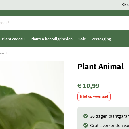
Klan
Plant cadeau
Planten benodigdheden
Sale
Verzorging
iaard
Plant Animal -
€ 10,99
Niet op voorraad
30 dagen plantgaran
Gratis verzenden va