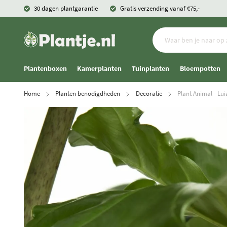
30 dagen plantgarantie
Gratis verzending vanaf €75,-
Plantenboxen
Kamerplanten
Tuinplanten
Bloempotten
Home
Planten benodigdheden
Decoratie
Plant Animal - Lu