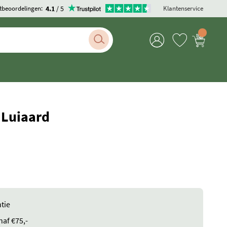
4.1
/ 5
tbeoordelingen:
Klantenservice
 Luiaard
tie
naf €75,-