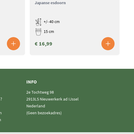
Japanse esdoorn
Ja
+/- 40 cm
15 cm
€ 16,99
€
INFO
2e Tochtweg 98
n?
2913LS Nieuwerkerk ad IJssel
Nederland
n
(Geen bezoekadres)
n