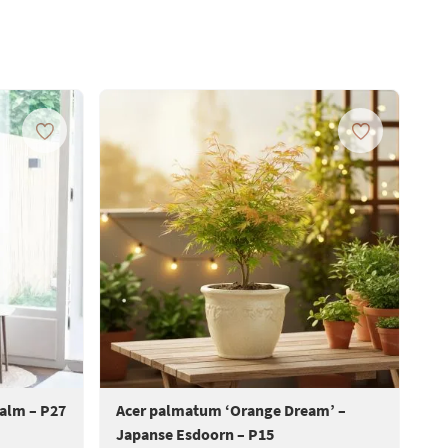
Palm – P27
Acer palmatum ‘Orange Dream’ –
Ac
Japanse Esdoorn – P15
Ja