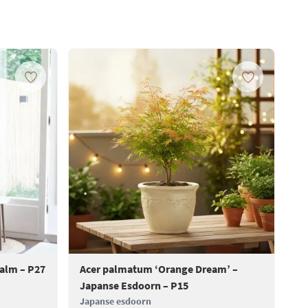
Palm – P27
Acer palmatum ‘Orange Dream’ –
Ac
Japanse Esdoorn – P15
Ja
Japanse esdoorn
Ja