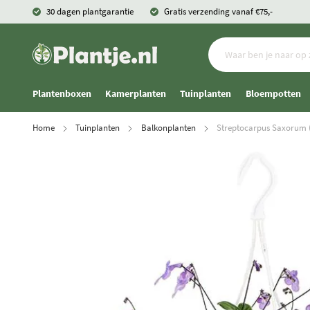
30 dagen plantgarantie
Gratis verzending vanaf €75,-
Plantenboxen
Kamerplanten
Tuinplanten
Bloempotten
Home
Tuinplanten
Balkonplanten
Streptocarpus Saxorum (