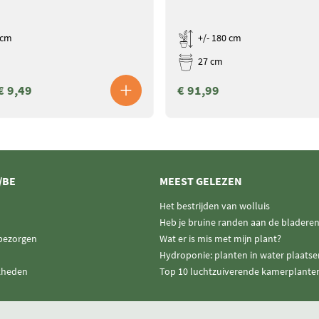
 cm
+/- 180 cm
27 cm
€ 9,49
€ 91,99
/BE
MEEST GELEZEN
Het bestrijden van wolluis
Heb je bruine randen aan de bladere
 bezorgen
Wat er is mis met mijn plant?
Hydroponie: planten in water plaatse
kheden
Top 10 luchtzuiverende kamerplante