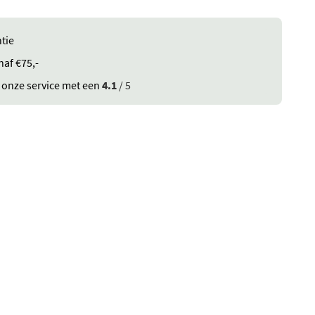
tie
naf €75,-
 onze service met een
4.1
/ 5