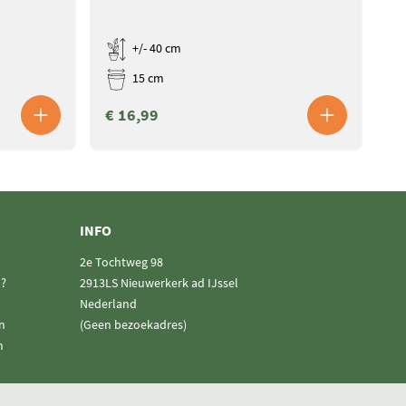
+/- 40 cm
15 cm
€ 16,99
€
INFO
2e Tochtweg 98
n?
2913LS Nieuwerkerk ad IJssel
Nederland
n
(Geen bezoekadres)
n