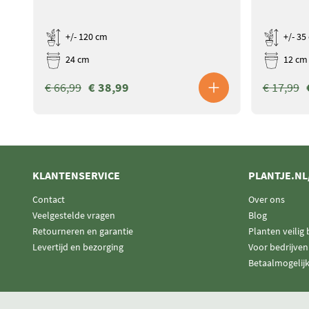
+/- 120 cm
+/- 35
24 cm
12 cm
€ 66,99
€ 38,99
€ 17,99
KLANTENSERVICE
PLANTJE.NL
Contact
Over ons
Veelgestelde vragen
Blog
Retourneren en garantie
Planten veilig
Levertijd en bezorging
Voor bedrijven
Betaalmogelij