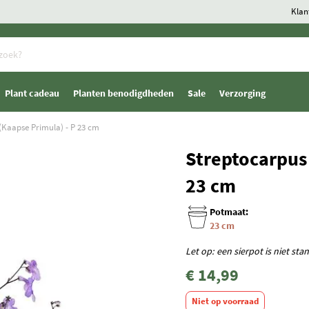
Klan
Plant cadeau
Planten benodigdheden
Sale
Verzorging
Kaapse Primula) - P 23 cm
Streptocarpus
23 cm
Potmaat:
23 cm
Let op: een sierpot is niet st
€ 14,99
Niet op voorraad