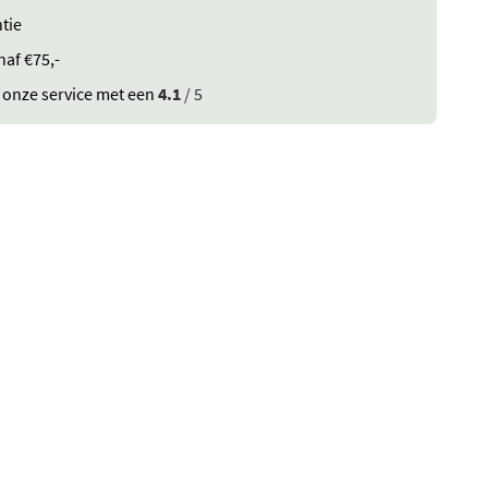
tie
naf €75,-
 onze service met een
4.1
/ 5