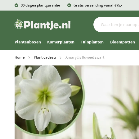
30 dagen plantgarantie
Gratis verzending vanaf €75,-
Plantenboxen
Kamerplanten
Tuinplanten
Bloempotten
Home
Plant cadeau
Amaryllis fluweel zwart