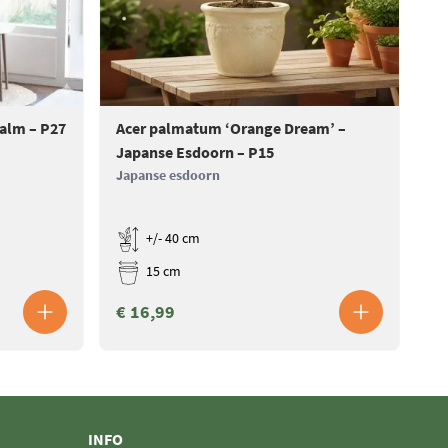
Palm – P27
Acer palmatum ‘Orange Dream’ –
Ac
Japanse Esdoorn – P15
Ja
Japanse esdoorn
Ja
+/- 40 cm
15 cm
€ 16,99
€
INFO