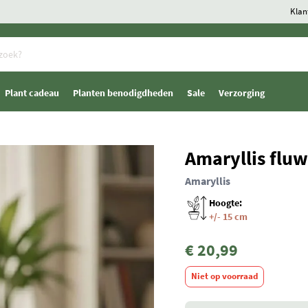
Klan
Plant cadeau
Planten benodigdheden
Sale
Verzorging
Amaryllis flu
Amaryllis
Hoogte:
+/- 15 cm
€ 20,99
Niet op voorraad