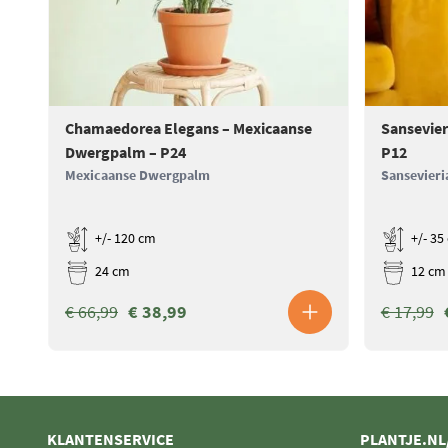
Chamaedorea Elegans – Mexicaanse
Sansevier
Dwergpalm – P24
P12
Mexicaanse Dwergpalm
Sansevieri
+/- 120 cm
+/- 35
24 cm
12 cm
€ 66,99
€ 38,99
€ 17,99
KLANTENSERVICE
PLANTJE.NL