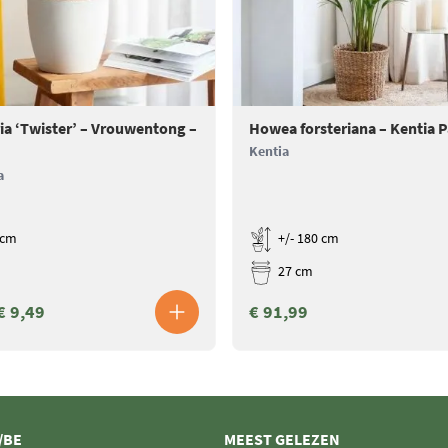
ia ‘Twister’ – Vrouwentong –
Howea forsteriana – Kentia 
Kentia
a
 cm
+/- 180 cm
27 cm
€ 9,49
€ 91,99
/BE
MEEST GELEZEN