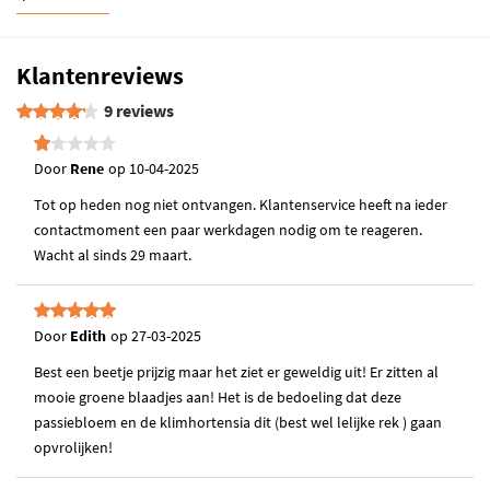
Deze buitenplant bloeit met mooi weer. Wanneer de zon schijnt zal je
de passiebloemen in hun volle glorie kunnen bewonderen, maar
Klantenreviews
wanneer het wat kouder en donkerder is zullen er minder bloemen
openspringen.
9 reviews
Belangrijk om te weten:
Afhankelijk van de periode waarin je de plant
Door
Rene
op
10-04-2025
ontvangt kan deze minder of geen blad met zich meedragen. In dat
geval zal het afwijken van de getoonde productfoto's. Dit is vaak als je
Tot op heden nog niet ontvangen. Klantenservice heeft na ieder
de plant aan het begin van het seizoen ontvangt.
contactmoment een paar werkdagen nodig om te reageren.
Wacht al sinds 29 maart.
Let op!
De plant is een echte klimmer en heeft hier wat
ondersteuning bij nodig. Laat hem tegen een klimrek of een
schutting klimmen.
Door
Edith
op
27-03-2025
Lichtbehoefte:
Zet de Passiebloem in de zon of in de
halfschaduw. Zorg er wel voor dat de plant niet de hele dag in
Best een beetje prijzig maar het ziet er geweldig uit! Er zitten al
de volle zon staat.
mooie groene blaadjes aan! Het is de bedoeling dat deze
Water geven:
De Passiflora Caerulea heeft ongeveer één à twee
passiebloem en de klimhortensia dit (best wel lelijke rek ) gaan
keer per week water nodig. Tijdens extreem warme
opvrolijken!
zomerdagen is het belangrijk om de plant elke dag goed te