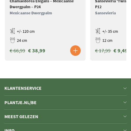
Chamaedorea Elegans – Mexicaanse
Sansevieria ‘Twiste
Dwergpalm – P24
P12
Mexicaanse Dwergpalm
Sansevieria
+/- 120 cm
+/- 35 cm
24 cm
12 cm
€ 66,99
€ 38,99
€ 17,99
€ 9,49
KLANTENSERVICE
PLANTJE.NL/BE
MEEST GELEZEN
INFO