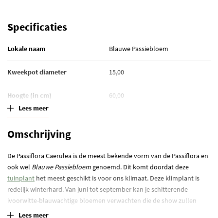
Specificaties
Lokale naam
Blauwe Passiebloem
Kweekpot diameter
15,00
Hoogte (in cm)
60,00
Lees meer
Bloeiperiode (maanden)
juli-september
Omschrijving
Levensduur
Meerjarig
De Passiflora Caerulea is de meest bekende vorm van de Passiflora en
Winterhard
Winterhard
ook wel
Blauwe Passiebloem
genoemd. Dit komt doordat deze
tuinplant
het meest geschikt is voor ons klimaat. Deze klimplant is
redelijk winterhard. Van juni tot september kan je schitterende
ivoorwitte-blauwachtige bloemen verwachten die de show zullen
stelen in je tuin of op je balkon.
Lees meer