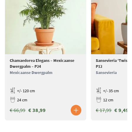
Chamaedorea Elegans – Mexicaanse
Sansevieria ‘Twiste
Dwergpalm – P24
P12
Mexicaanse Dwergpalm
Sansevieria
+/- 120 cm
+/- 35 cm
24 cm
12 cm
€ 66,99
€ 38,99
€ 17,99
€ 9,49