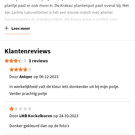
plantje past er ook mooi in. De Krakau plantenpot past overal bij. Met
zijn zachte natureltinten is het een mooie match met allerlei
kamerplanten én interieurstijlen. Dit kleine potje is perfect voor
kamerplanten met potmaat 9.
Lees meer
Klantenreviews
3 reviews
Door
Anique
op
06-12-2023
In werkelijkheid valt de kleur iets donkerder uit bij mijn potje.
Verder prachtig potje
Door
LMB Kockelkoren
op
24-10-2023
Donker gekleurd dan op de foto’s