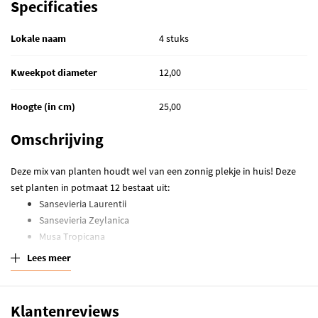
Specificaties
Lokale naam
4 stuks
Kweekpot diameter
12,00
Hoogte (in cm)
25,00
Omschrijving
Deze mix van planten houdt wel van een zonnig plekje in huis! Deze
set planten in potmaat 12 bestaat uit:
Sansevieria Laurentii
Sansevieria Zeylanica
Musa Tropicana
Strelitzia Nicolai
Lees meer
Deze kamerplanten worden geleverd zonder sierpot
De Sansevieria,
ook wel bekend als vrouwentong, is een sterk luchtzuiverende
Klantenreviews
kamerplant. De vrouwentong produceert extra zuurstof en verbetert