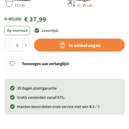
12 cm
+/- 25 cm
€ 37,99
€ 45,00
Op voorraad
Levertijd:
In winkelwagen
-
+
Toevoegen aan verlanglijst
30 dagen plantgarantie
Gratis verzenden vanaf €75,-
Klanten beoordelen onze service met een
4.1
/ 5