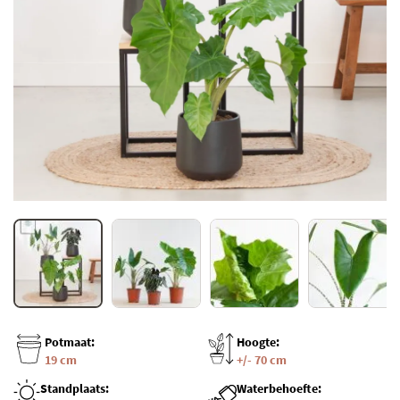
Potmaat:
Hoogte:
19 cm
+/- 70 cm
Standplaats:
Waterbehoefte: