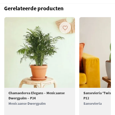
De drie Alocasia’s staan mooi bij elkaar, maar kun je ook leuk verdelen
Gerelateerde producten
over de verschillende kamers in je huis. Een diverse plantenset
waarmee je drie van de meest populaire kamerplanten van dit
moment in huis haalt!
Let op! -
De Alocasia kan soms wat druppelen,
een proces wat guttatie heet. Dit kan soms voor vlekken zorgen. Zet
de kamerplanten dus niet op een gevoelige ondergrond, zoals een
houten vloer. Zorg er verder voor dat deze planten niet op de tocht
staan. Het sap van de Alocasia kan lichte irritatie op de huid
veroorzaken
Lichtbehoefte -
Zet de Alocasia’s op een zeer lichte
standplaats, maar niet in de volle zon. Direct zonlicht kan namelijk
bladverbranding veroorzaken.
Water geven -
Zorg ervoor dat de
grond nooit helemaal uitdroogt en altijd licht vochtig blijft. Bij te veel
of te weinig water gaan de stengels namelijk hangen, wat je natuurlijk
wilt voorkomen. Lees alles over
Alocasia verzorging
.
Deze combideal
wordt standaard geleverd
exclusief
sierpotten.
Chamaedorea Elegans – Mexicaanse
Sansevieria ‘Twiste
Dwergpalm – P24
P12
Mexicaanse Dwergpalm
Sansevieria