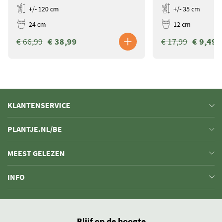
+/- 120 cm
+/- 35 cm
24 cm
12 cm
€ 66,99
€ 38,99
€ 17,99
€ 9,49
KLANTENSERVICE
PLANTJE.NL/BE
MEEST GELEZEN
INFO
Blijf op de hoogte