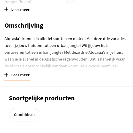
Hoogte (in cm)
70,00
Lees meer
Standplaats
Half schaduw
Omschrijving
Waterbehoefte
Grond kort droog
Alocasia’s komen in allerlei soorten en maten. Met deze drie variaties
Winterhardheid
Kamerplant
tover je jouw huis om tot een urban jungle! Wil jij jouw huis
omtoveren tot een urban jungle? Met deze drie Alocasia’s in je huis,
waan je je al snel in de Aziatische regenwouden. Dat is namelijk waar
de Alocasia oorspronkelijk vandaan komt. De Alocasia heeft veel
verschillende soorten en maten, maar één ding hebben ze gemeen:
Lees meer
prachtige grote bladeren in de vorm van een Olifantsoor. De Alocasia
Plantenbox bestaat uit de volgende 3 kamerplanten:
Alocasia Amazonica Polly p17
:
ook wel skeletplant genoemd
Soortgelijke producten
door het donkere blad met witte nerven.
Alocasia Zebrina p19
: de stengels van deze Alocasia zijn net zo
gestreept als een zebra!
Combideals
Alocasia Portadora p21
: een klassieke lichtgroene Alocasia met
geribbelde randen.