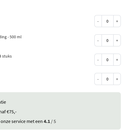
-
+
ing - 500 ml
-
+
4 stuks
-
+
-
+
tie
naf €75,-
 onze service met een
4.1
/ 5