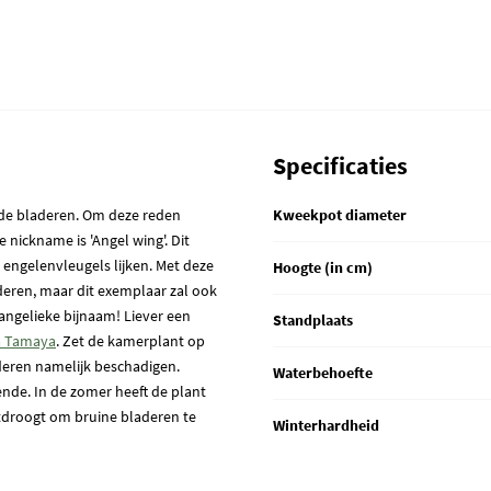
Specificaties
lde bladeren. Om deze reden
Kweekpot diameter
ickname is 'Angel wing'. Dit
engelenvleugels lijken. Met deze
Hoogte (in cm)
aderen, maar dit exemplaar zal ook
angelieke bijnaam! Liever een
Standplaats
a Tamaya
. Zet de kamerplant op
aderen namelijk beschadigen.
Waterbehoefte
nde. In de zomer heeft de plant
itdroogt om bruine bladeren te
Winterhardheid