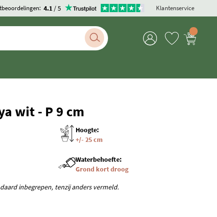
4.1
/ 5
tbeoordelingen:
Klantenservice
a wit - P 9 cm
Hoogte:
+/- 25 cm
Waterbehoefte:
Grond kort droog
andaard inbegrepen, tenzij anders vermeld.