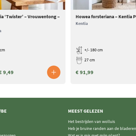
ia ‘Twister’ – Vrouwentong –
Howea forsteriana – Kentia 
Kentia
a
 cm
+/- 180 cm
27 cm
€ 9,49
€ 91,99
/BE
MEEST GELEZEN
Het bestrijden van wolluis
Heb je bruine randen aan de bladere
 bezorgen
Wat er is mis met mijn plant?