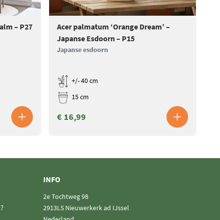
Palm – P27
Acer palmatum ‘Orange Dream’ –
Ac
Japanse Esdoorn – P15
Ja
Japanse esdoorn
Ja
+/- 40 cm
15 cm
€ 16,99
€
INFO
2e Tochtweg 98
n?
2913LS Nieuwerkerk ad IJssel
Nederland