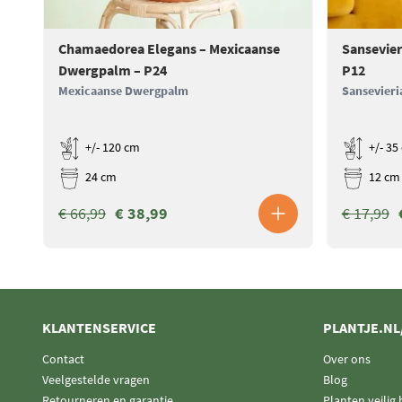
Chamaedorea Elegans – Mexicaanse
Sansevier
Dwergpalm – P24
P12
Mexicaanse Dwergpalm
Sansevieri
+/- 120 cm
+/- 35
24 cm
12 cm
€ 66,99
€ 38,99
€ 17,99
KLANTENSERVICE
PLANTJE.NL
Contact
Over ons
Veelgestelde vragen
Blog
Retourneren en garantie
Planten veilig