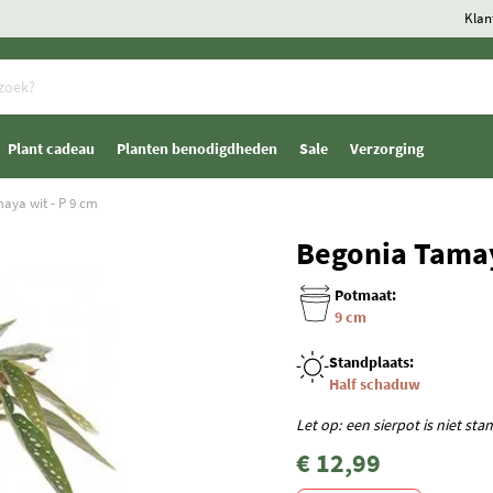
Klan
Plant cadeau
Planten benodigdheden
Sale
Verzorging
aya wit - P 9 cm
Begonia Tamay
Potmaat:
9 cm
Standplaats:
Half schaduw
Let op: een sierpot is niet st
€ 12,99