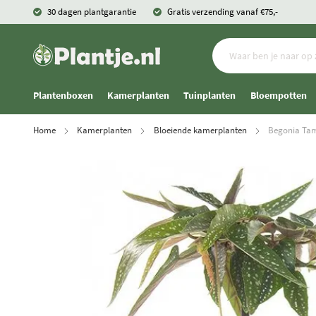
30 dagen plantgarantie
Gratis verzending vanaf €75,-
Plantenboxen
Kamerplanten
Tuinplanten
Bloempotten
Home
Kamerplanten
Bloeiende kamerplanten
Begonia Tam