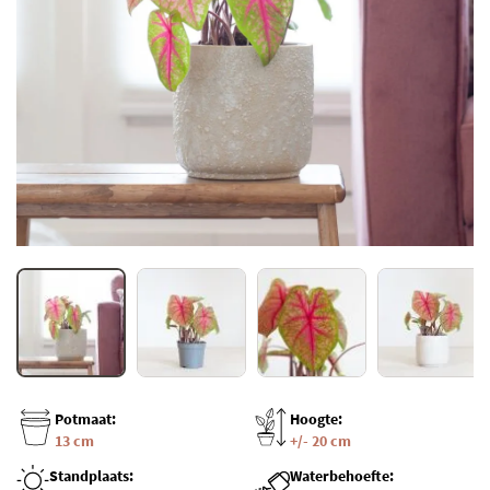
Potmaat:
Hoogte:
13 cm
+/- 20 cm
Standplaats:
Waterbehoefte: