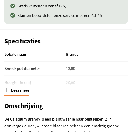
Gratis verzenden vanaf €75,-
Klanten beoordelen onze service met een
4.1
/ 5
Specificaties
Lokale naam
Brandy
Kweekpot diameter
13,00
Hoogte (in cm)
20,00
Lees meer
Standplaats
Half schaduw
Omschrijving
Waterbehoefte
Grond kort droog
De Caladium Brandy is een plant waar je naar blijft kijken. Zijn
Winterhardheid
Kamerplant
donkergekleurde, wijnrode bladeren hebben een prachtig groene