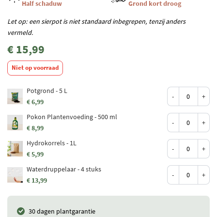
Half schaduw
Grond kort droog
Let op: een sierpot is niet standaard inbegrepen, tenzij anders
vermeld.
€ 15,99
Niet op voorraad
Potgrond - 5 L
-
+
€ 6,99
Pokon Plantenvoeding - 500 ml
-
+
€ 8,99
Hydrokorrels - 1L
-
+
€ 5,99
Waterdruppelaar - 4 stuks
-
+
€ 13,99
30 dagen plantgarantie