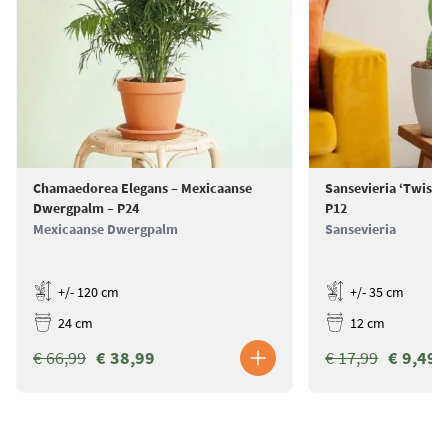
Chamaedorea Elegans – Mexicaanse
Sansevieria ‘Twiste
Dwergpalm – P24
P12
Mexicaanse Dwergpalm
Sansevieria
+/- 120 cm
+/- 35 cm
24 cm
12 cm
€ 66,99
€ 38,99
€ 17,99
€ 9,49