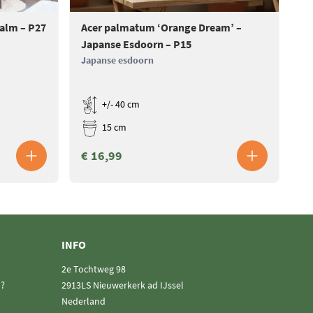
Palm – P27
Acer palmatum ‘Orange Dream’ –
Ac
Japanse Esdoorn – P15
Ja
Japanse esdoorn
Ja
+/- 40 cm
15 cm
€ 16,99
€
INFO
2e Tochtweg 98
n?
2913LS Nieuwerkerk ad IJssel
Nederland