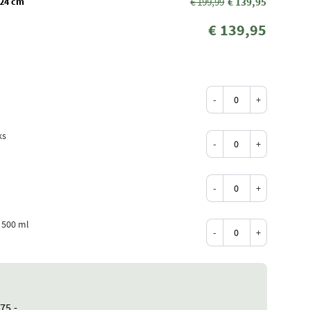
 24 cm
€ 199,99
€ 139,95
€ 139,95
-
+
ks
-
+
-
+
 500 ml
-
+
75,-