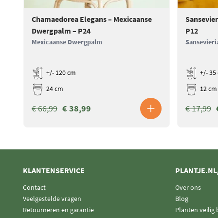
Chamaedorea Elegans – Mexicaanse
Sansevier
Dwergpalm – P24
P12
Mexicaanse Dwergpalm
Sansevieri
+/- 120 cm
+/- 35
24 cm
12 cm
€ 66,99
€ 38,99
€ 17,99
KLANTENSERVICE
PLANTJE.NL
Contact
Over ons
Veelgestelde vragen
Blog
Retourneren en garantie
Planten veilig