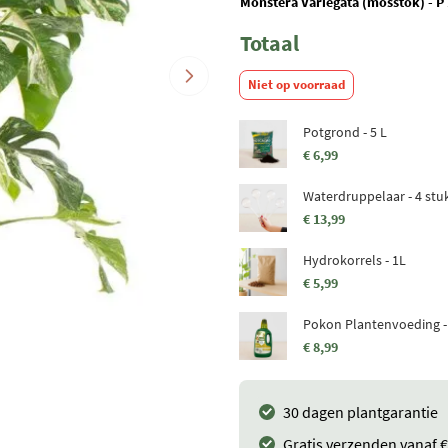
Monstera Variegata (mosstok) - P
Totaal
Niet op voorraad
Potgrond - 5 L
€ 6,99
Waterdruppelaar - 4 stu
€ 13,99
Hydrokorrels - 1L
€ 5,99
Pokon Plantenvoeding -
€ 8,99
30 dagen plantgarantie
Gratis verzenden vanaf €