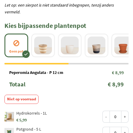
Let op: een sierpot is niet standaard inbegrepen, tenzij anders
vermeld.
Kies bijpassende plantenpot
Geen pot
Peperomia Angulata - P 12 cm
€ 8,99
Totaal
€ 8,99
Niet op voorraad
Hydrokorrels - 1L
-
+
€ 5,99
Potgrond - 5 L
-
+