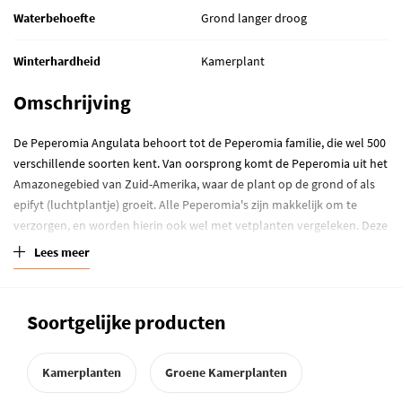
Waterbehoefte
Grond langer droog
Winterhardheid
Kamerplant
Omschrijving
De Peperomia Angulata behoort tot de Peperomia familie, die wel 500
verschillende soorten kent. Van oorsprong komt de Peperomia uit het
Amazonegebied van Zuid-Amerika, waar de plant op de grond of als
epifyt (luchtplantje) groeit. Alle Peperomia's zijn makkelijk om te
verzorgen, en worden hierin ook wel met vetplanten vergeleken. Deze
kamerplant gebruikt namelijk ook haar dikke bladeren om vocht in
Lees meer
op te slaan, zodat het geen probleem is als je even vergeet om water
te geven. Wel heeft de Peperomia een stuk meer water nodig dan
echte vetplanten. De hangplant komt het mooist tot haar recht in een
Soortgelijke producten
hoge vaas of hangmand. Zet de Peperomia Angulata in de
halfschaduw en geeft de plant ca. eens per week water. De grond mag
tussen gietbeurten ietwat opdrogen. Kijk verder uit dat er geen laagje
Kamerplanten
Groene Kamerplanten
water onderin de pot komt te staan, om wortelrot te voorkomen.