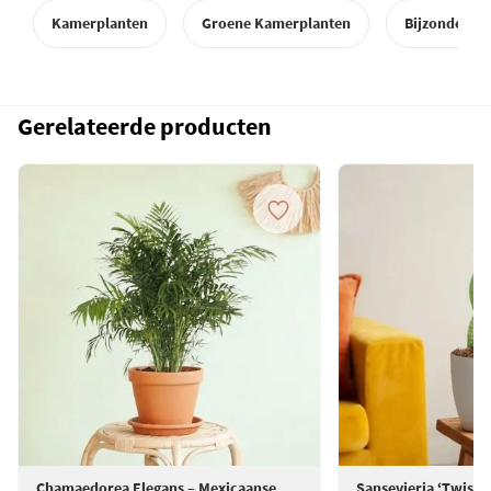
Kamerplanten
Groene Kamerplanten
Bijzondere p
Gerelateerde producten
Chamaedorea Elegans – Mexicaanse
Sansevieria ‘Twiste