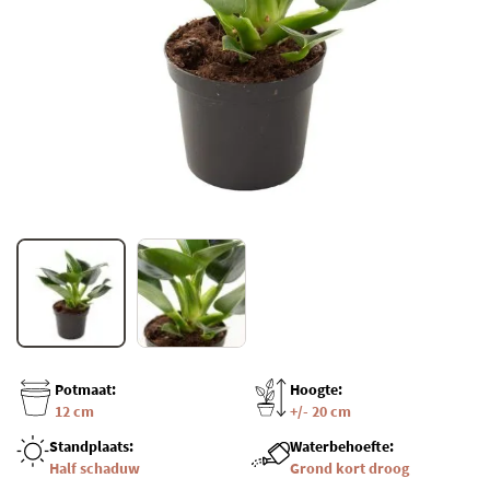
Potmaat:
Hoogte:
12 cm
+/- 20 cm
Standplaats:
Waterbehoefte:
Half schaduw
Grond kort droog