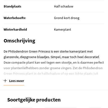
Standplaats
Half schaduw
Waterbehoefte
Grond kort droog
Winterhardheid
Kamerplant
Omschrijving
De Philodendron Green Princess is een sterke kamerplant met
glanzende, diepgroene blaadjes. Simpel, maar toch heel decoratief.
Deze compacte plant kan wel tegen een stootje, en is daarmee perfect
voor plantenliefhebbers zonder groene vingers. Zet de Philodendron
Green Princess plant in de halfschaduw of op een lichte plaats (uit
direct zonlicht). Houd de potgrond licht vochtig door de plant
Lees meer
regelmatig kleine hoeveelheden water te geven.
Soortgelijke producten