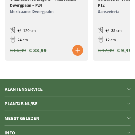
Dwergpalm – P24
P12
Mexicaanse Dwergpalm
Sansevieria
+/- 120 cm
+/- 35 cm
24 cm
12 cm
€ 66,99
€ 38,99
€ 17,99
€ 9,49
KLANTENSERVICE
PLANTJE.NL/BE
MEEST GELEZEN
INFO