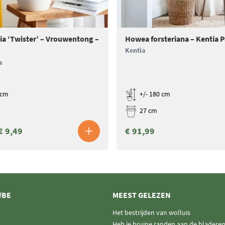
ia ‘Twister’ – Vrouwentong –
Howea forsteriana – Kentia 
Kentia
a
 cm
+/- 180 cm
27 cm
€ 9,49
€ 91,99
/BE
MEEST GELEZEN
Het bestrijden van wolluis
Heb je bruine randen aan de bladere