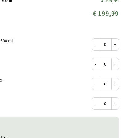
 30 cm
€ 199,99
€ 199,99
 500 ml
-
+
-
+
ks
-
+
-
+
75,-