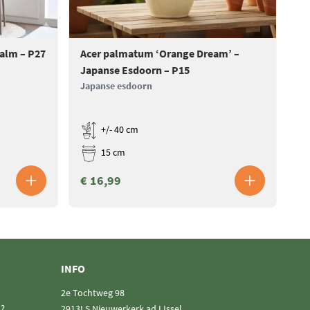
Palm – P27
Acer palmatum ‘Orange Dream’ –
Ac
Japanse Esdoorn – P15
Ja
Japanse esdoorn
Ja
+/- 40 cm
15 cm
€ 16,99
€
INFO
2e Tochtweg 98
n?
2913LS Nieuwerkerk ad IJssel