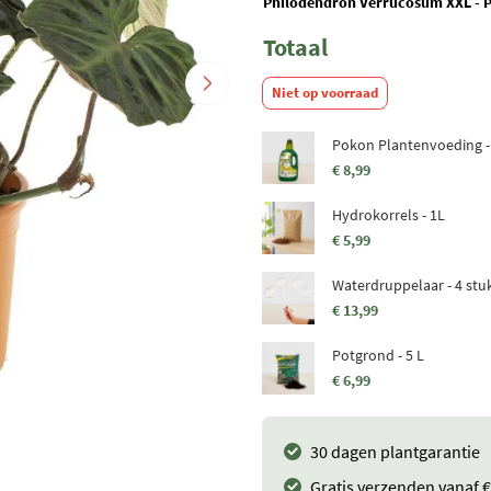
Philodendron Verrucosum XXL - P
Totaal
Niet op voorraad
Pokon Plantenvoeding -
€ 8,99
Hydrokorrels - 1L
€ 5,99
Waterdruppelaar - 4 stu
€ 13,99
Potgrond - 5 L
€ 6,99
30 dagen plantgarantie
Gratis verzenden vanaf €