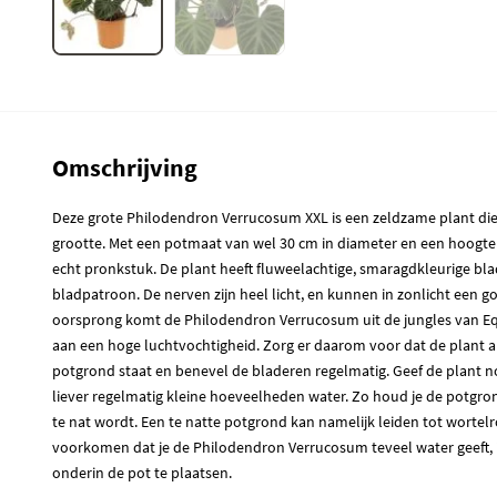
Omschrijving
Deze grote Philodendron Verrucosum XXL is een zeldzame plant die
grootte. Met een potmaat van wel 30 cm in diameter en een hoogte 
echt pronkstuk. De plant heeft fluweelachtige, smaragdkleurige bl
bladpatroon. De nerven zijn heel licht, en kunnen in zonlicht een g
oorsprong komt de Philodendron Verrucosum uit de jungles van E
aan een hoge luchtvochtigheid. Zorg er daarom voor dat de plant alt
potgrond staat en benevel de bladeren regelmatig. Geef de plant no
liever regelmatig kleine hoeveelheden water. Zo houd je de potgron
te nat wordt. Een te natte potgrond kan namelijk leiden tot wortel
voorkomen dat je de Philodendron Verrucosum teveel water geeft, 
onderin de pot te plaatsen.