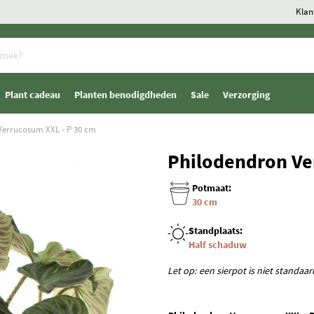
Klan
Plant cadeau
Planten benodigdheden
Sale
Verzorging
Verrucosum XXL - P 30 cm
Philodendron Ve
Potmaat:
30 cm
Standplaats:
Half schaduw
Let op: een sierpot is niet standaa