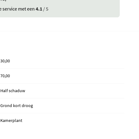
e service met een
4.1
/ 5
30,00
70,00
Half schaduw
Grond kort droog
Kamerplant