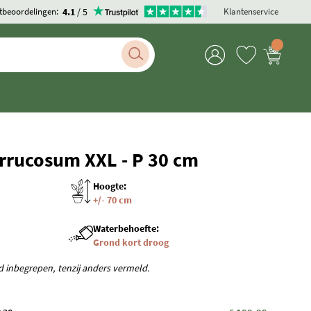
4.1
/ 5
tbeoordelingen:
Klantenservice
rrucosum XXL - P 30 cm
Hoogte:
+/- 70 cm
Waterbehoefte:
Grond kort droog
rd inbegrepen, tenzij anders vermeld.