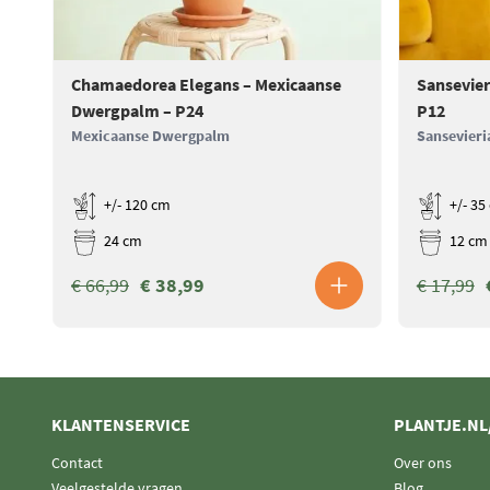
Chamaedorea Elegans – Mexicaanse
Sansevier
Dwergpalm – P24
P12
Mexicaanse Dwergpalm
Sansevieri
+/- 120 cm
+/- 35
24 cm
12 cm
€ 66,99
€ 38,99
€ 17,99
KLANTENSERVICE
PLANTJE.NL
Contact
Over ons
Veelgestelde vragen
Blog