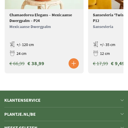
Chamaedorea Elegans – Mexicaanse
Sansevieria ‘Twiste
Dwergpalm – P24
P12
Mexicaanse Dwergpalm
Sansevieria
+/- 120 cm
+/- 35 cm
24 cm
12 cm
€ 66,99
€ 38,99
€ 17,99
€ 9,49
KLANTENSERVICE
PLANTJE.NL/BE
MEEST GELEZEN