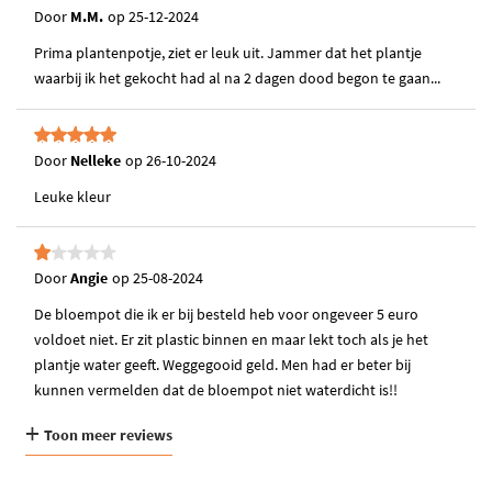
gedeeltelijk biologisch afbreekbaar en gemaakt van een hernieuwbare
Door
M.M.
op
25-12-2024
grondstof. Lees
hier
meer over de duurzamere keuze.
Prima plantenpotje, ziet er leuk uit. Jammer dat het plantje
waarbij ik het gekocht had al na 2 dagen dood begon te gaan...
Door
Nelleke
op
26-10-2024
Leuke kleur
Door
Angie
op
25-08-2024
De bloempot die ik er bij besteld heb voor ongeveer 5 euro
voldoet niet. Er zit plastic binnen en maar lekt toch als je het
plantje water geeft. Weggegooid geld. Men had er beter bij
kunnen vermelden dat de bloempot niet waterdicht is!!
Toon meer reviews