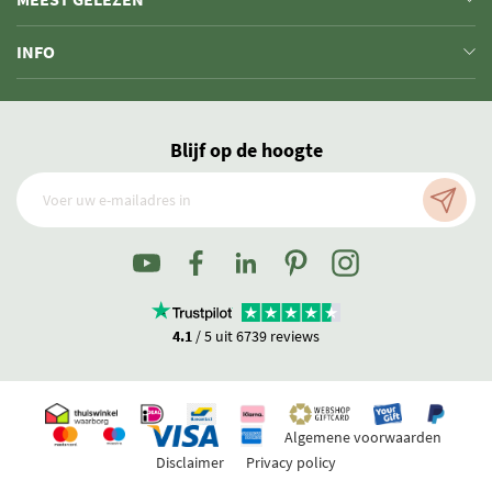
INFO
Blijf op de hoogte
4.1
/ 5 uit 6739 reviews
Algemene voorwaarden
In winkelwagen
-
+
Disclaimer
Privacy policy