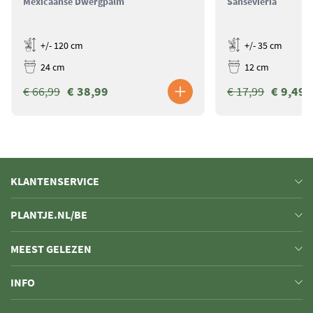
Mexicaanse Dwergpalm
Sansevieria
+/- 120 cm
+/- 35 cm
24 cm
12 cm
€ 66,99
€ 38,99
€ 17,99
€ 9,49
KLANTENSERVICE
PLANTJE.NL/BE
MEEST GELEZEN
INFO