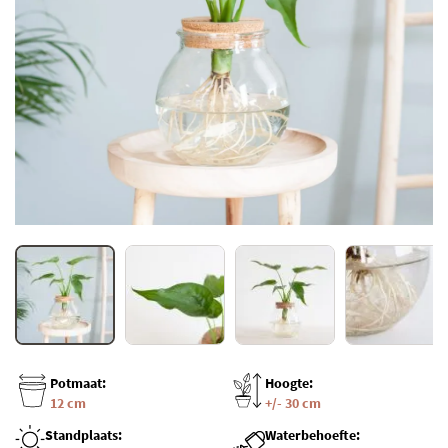
Potmaat:
Hoogte:
12 cm
+/- 30 cm
Standplaats:
Waterbehoefte: