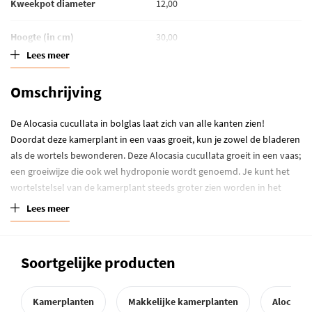
Kweekpot diameter
12,00
Hoogte (in cm)
30,00
Lees meer
Standplaats
Half schaduw
Omschrijving
Waterbehoefte
Grond kort droog
De Alocasia cucullata in bolglas laat zich van alle kanten zien!
Winterhardheid
Kamerplant
Doordat deze kamerplant in een vaas groeit, kun je zowel de bladeren
als de wortels bewonderen. Deze Alocasia cucullata groeit in een vaas;
een groeiwijze die ook wel hydroponie wordt genoemd. Je kunt het
wortelstelsel van de kamerplant steeds groter zien worden in het
water. Een mooi en bijzonder geheel, dat ook nog eens makkelijk is
Lees meer
om te verzorgen. De Alocasia cucullata is een groene kamerplant met
glanzende, hartvormige bladeren. De
Alocasia
komt oorspronkelijk uit
de tropische oerwouden van Zuidoost-Azië, waar zijn bladeren wel 1
Soortgelijke producten
meter lang kunnen worden. Vanwege deze grote bladeren wordt de
Alocasia ook wel ‘olifantsoor’ genoemd. Deze hydroponie plant wordt
kant en klaar geleverd, inclusief bolglas vaas en kurk. Het enige dat je
Kamerplanten
Makkelijke kamerplanten
Alocasia 