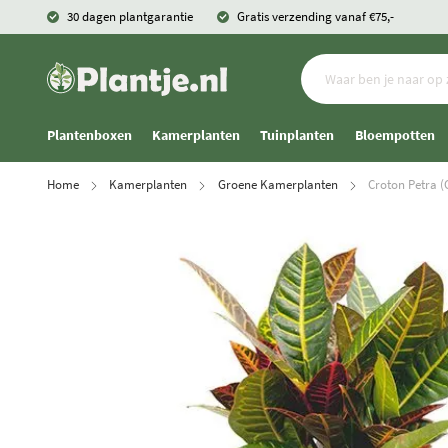
30 dagen plantgarantie
Gratis verzending vanaf €75,-
Plantenboxen
Kamerplanten
Tuinplanten
Bloempotten
Home
Kamerplanten
Groene Kamerplanten
Croton Petra (