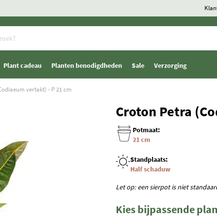
Klan
Plant cadeau
Planten benodigdheden
Sale
Verzorging
Codiaeum vertakt) - P 21 cm
Croton Petra (Co
Potmaat:
21 cm
Standplaats:
Half schaduw
Let op: een sierpot is niet standaa
Kies bijpassende pla