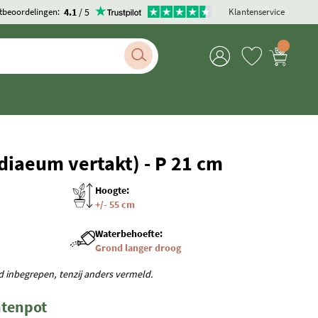
4.1
/ 5
tbeoordelingen:
Klantenservice
diaeum vertakt) - P 21 cm
Hoogte:
+/- 55 cm
Waterbehoefte:
Grond langer droog
rd inbegrepen, tenzij anders vermeld.
ntenpot