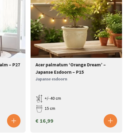
Palm – P27
Acer palmatum ‘Orange Dream’ –
Ac
Japanse Esdoorn – P15
Ja
Japanse esdoorn
Ja
+/- 40 cm
15 cm
€ 16,99
€