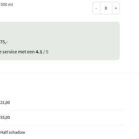
 500 ml
-
+
75,-
e service met een
4.1
/ 5
21,00
55,00
Half schaduw