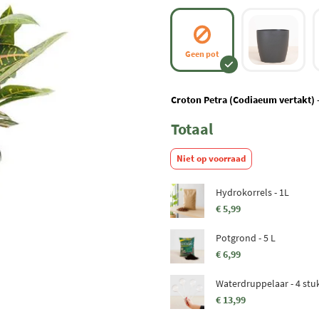
Geen pot
Croton Petra (Codiaeum vertakt) 
Totaal
Niet op voorraad
Hydrokorrels - 1L
€ 5,99
Potgrond - 5 L
€ 6,99
Waterdruppelaar - 4 stu
€ 13,99