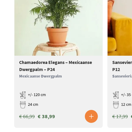
Chamaedorea Elegans – Mexicaanse
Sansevier
Dwergpalm – P24
P12
Mexicaanse Dwergpalm
Sansevieri
+/- 120 cm
+/- 35
24 cm
12 cm
€ 66,99
€ 38,99
€ 17,99