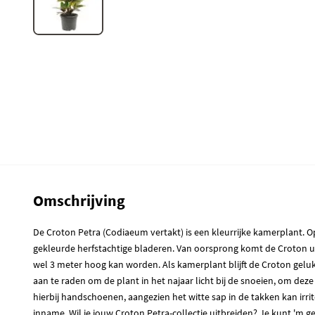
Omschrijving
De Croton Petra (Codiaeum vertakt) is een kleurrijke kamerplant.
gekleurde herfstachtige bladeren. Van oorsprong komt de Croton ui
wel 3 meter hoog kan worden. Als kamerplant blijft de Croton gelukk
aan te raden om de plant in het najaar licht bij de snoeien, om de
hierbij handschoenen, aangezien het witte sap in de takken kan irriter
inname. Wil je jouw Croton Petra-collectie uitbreiden? Je kunt 'm g