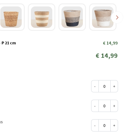
- P 21 cm
€ 14,99
€ 14,99
-
+
-
+
ks
-
+