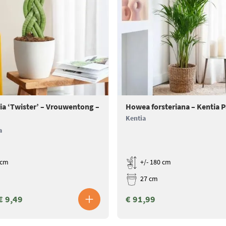
ia ‘Twister’ – Vrouwentong –
Howea forsteriana – Kentia 
Kentia
a
 cm
+/- 180 cm
27 cm
€ 9,49
€ 91,99