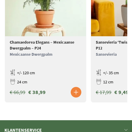
oplossing. Eerst kun je via de Plantje ruilmarkt kijken of jij je plant met
een van onze andere klanten kunt ruilen. Lukt dat niet… dan kopen
wij de plant van je terug. Klik
hier
voor de voorwaarden.
Chamaedorea Elegans – Mexicaanse
Sansevieria ‘Twiste
Dwergpalm – P24
P12
Mexicaanse Dwergpalm
Sansevieria
+/- 120 cm
+/- 35 cm
24 cm
12 cm
€ 66,99
€ 38,99
€ 17,99
€ 9,49
KLANTENSERVICE