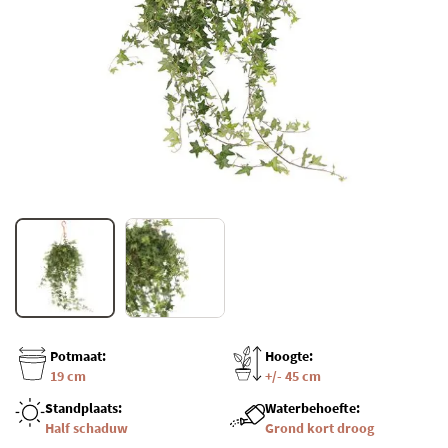
Potmaat:
Hoogte:
19 cm
+/- 45 cm
Standplaats:
Waterbehoefte:
Half schaduw
Grond kort droog