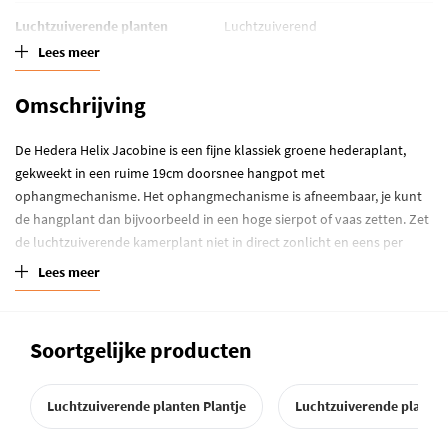
Luchtzuiverende planten
Luchtzuiverend
Lees meer
Standplaats
Half schaduw
Omschrijving
Waterbehoefte
Grond kort droog
De Hedera Helix Jacobine is een fijne klassiek groene hederaplant,
Winterhardheid
Kamerplant
gekweekt in een ruime 19cm doorsnee hangpot met
ophangmechanisme. Het ophangmechanisme is afneembaar, je kunt
de hangplant dan bijvoorbeeld in een hoge sierpot of vaas zetten. Zet
de luchtzuiverende kamerplant niet in direct zonlicht en eens per
week wat water geven.
Meer weten? Lees hier alles over
Hedera
Lees meer
verzorging
.
Soortgelijke producten
Luchtzuiverende planten Plantje
Luchtzuiverende plante