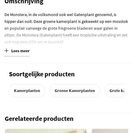
Omschrijving
De Monstera, in de volksmond ook wel Gatenplant genoemd, is
hipper dan ooit. Deze groene kamerplant is gekweekt op een mosstok
en populair vanwege de grote frisgroene bladeren waar gaten in
zitten. De Monstera (Gatenplant) heeft een tropische uitstraling en zet
ook nog eens CO2 om in zuurstof.
Lees meer
Verzorging Monstera
Zet de Monstera op een lichte plaats uit de zon en goed water geven.
Pas op voor de hete middagzon want het blad zal snel verbranden. In
Soortgelijke producten
de zomer meer water geven dan in de winter. Eens in de zoveel tijd
moet je de plant weer even draaien, de plant groeit namelijk naar het
Kamerplanten
Groene Kamerplanten
Grote kamer
licht.
Meer weten? Lees hier alles over de
Monstera (gatenplant)
verzorging
.
Gerelateerde producten