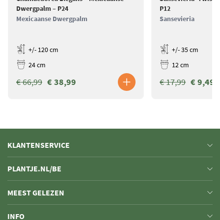
Dwergpalm – P24
P12
Mexicaanse Dwergpalm
Sansevieria
+/- 120 cm
+/- 35 cm
24 cm
12 cm
€ 66,99
€ 38,99
€ 17,99
€ 9,49
KLANTENSERVICE
PLANTJE.NL/BE
MEEST GELEZEN
INFO