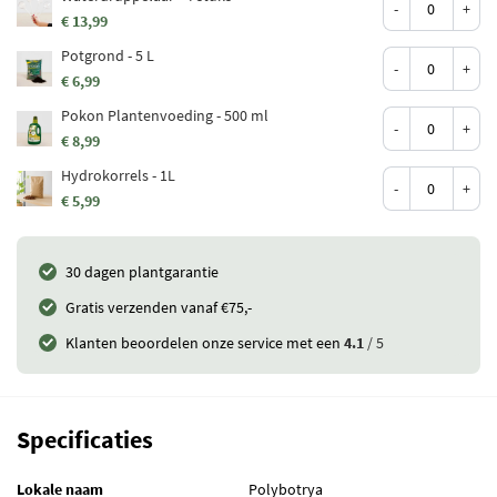
-
+
€ 13,99
Potgrond - 5 L
-
+
€ 6,99
Pokon Plantenvoeding - 500 ml
-
+
€ 8,99
Hydrokorrels - 1L
-
+
€ 5,99
30 dagen plantgarantie
Gratis verzenden vanaf €75,-
Klanten beoordelen onze service met een
4.1
/ 5
Specificaties
Lokale naam
Polybotrya