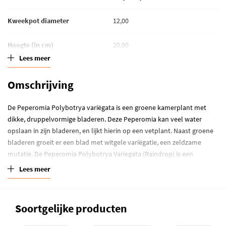
Kweekpot diameter
12,00
Hoogte (in cm)
20,00
Lees meer
Standplaats
Half schaduw
Omschrijving
Waterbehoefte
Grond langer droog
De Peperomia Polybotrya variëgata is een groene kamerplant met
Winterhardheid
Kamerplant
dikke, druppelvormige bladeren. Deze Peperomia kan veel water
opslaan in zijn bladeren, en lijkt hierin op een vetplant. Naast groene
bladeren groeit er een blad met witgele variëgatie, een zeldzame
mutatie. De Peperomia Polybotrya Variegata (Raindrop) is een
bijzondere
kamerplant
met dikke, druppelvormige bladeren. Qua
Lees meer
uiterlijk lijkt hij ontzettend op de
pannenkoekplant
, met de sterke
eigenschappen van een vetplant. Deze variant is extra zeldzaam, hij
heeft namelijk minimaal één blad met variëgatie! Dit zijn witgele
Soortgelijke producten
kleuraccenten op het blad. Deze kamerplant komt van oorsprong uit
Peru en heeft vetplantachtige eigenschappen. Hij kan aardig wat water