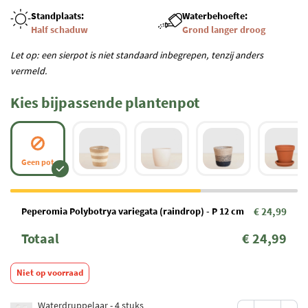
Standplaats:
Waterbehoefte:
Half schaduw
Grond langer droog
Let op: een sierpot is niet standaard inbegrepen, tenzij anders
vermeld.
Kies bijpassende plantenpot
Geen pot
Peperomia Polybotrya variegata (raindrop) - P 12 cm
€ 24,99
Totaal
€ 24,99
Niet op voorraad
Waterdruppelaar - 4 stuks