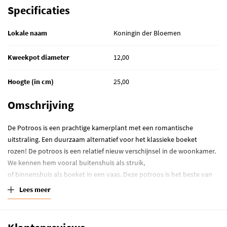
Specificaties
Lokale naam
Koningin der Bloemen
Kweekpot diameter
12,00
Hoogte (in cm)
25,00
Omschrijving
De Potroos is een prachtige kamerplant met een romantische
uitstraling. Een duurzaam alternatief voor het klassieke boeket
rozen! De potroos is een relatief nieuw verschijnsel in de woonkamer.
We kennen hem vooral buitenshuis als struik,
of binnenshuis als boeket in een vaas. Deze potroos is het beste van
beide werelden. Een prachtige mini-rozenstruik die wat extra kleur
Lees meer
naar jouw woonkamer brengt! Rozen zijn vernoemd naar het
Keltische ‘rhodd,’ wat ‘rood’ betekent. Dit komt omdat rozen van
oorsprong altijd rood waren. Kwekers zijn er sindsdien in geslaagd om