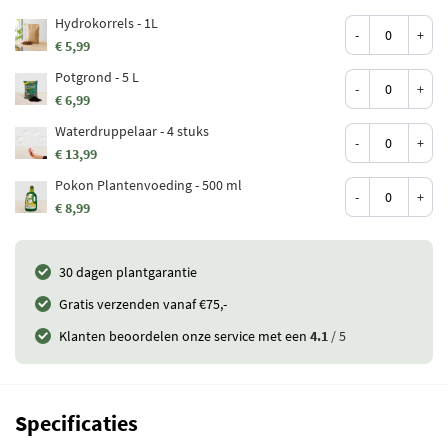
Hydrokorrels - 1L
-
+
€ 5,99
Potgrond - 5 L
-
+
€ 6,99
Waterdruppelaar - 4 stuks
-
+
€ 13,99
Pokon Plantenvoeding - 500 ml
-
+
€ 8,99
30 dagen plantgarantie
Gratis verzenden vanaf €75,-
Klanten beoordelen onze service met een
4.1
/ 5
Specificaties