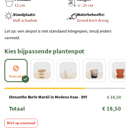
12 cm
+/- 25 cm
Standplaats:
Waterbehoefte:
Half schaduw
Grond kort droog
Let op: een sierpot is niet standaard inbegrepen, tenzij anders
vermeld.
Kies bijpassende plantenpot
Geen pot
Ctenanthe Burle Marxii in Modena Vaas - DIY
€ 18,50
Totaal
€ 18,50
Niet op voorraad