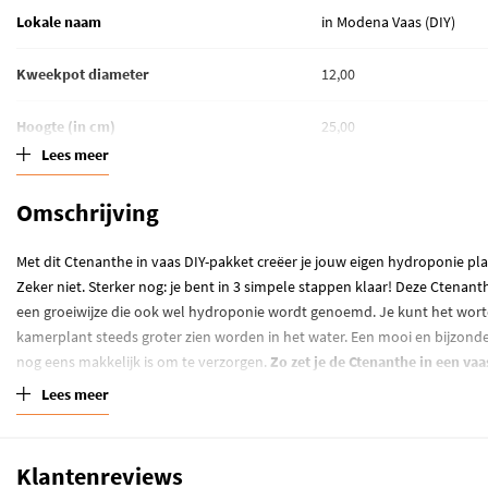
Lokale naam
in Modena Vaas (DIY)
Kweekpot diameter
12,00
Hoogte (in cm)
25,00
Lees meer
Standplaats
Half schaduw
Omschrijving
Waterbehoefte
Grond kort droog
Met dit Ctenanthe in vaas DIY-pakket creëer je jouw eigen hydroponie plan
Winterhardheid
Kamerplant
Zeker niet. Sterker nog: je bent in 3 simpele stappen klaar! Deze Ctenanth
een groeiwijze die ook wel hydroponie wordt genoemd. Je kunt het worte
kamerplant steeds groter zien worden in het water. Een mooi en bijzonde
nog eens makkelijk is om te verzorgen.
Zo zet je de Ctenanthe in een vaas
voorbeeldvideo hiernaast):
Lees meer
Maak de vaas schoon en vul de onderste laag met (kraan)water 
Haal de plastic kwekerspot van de Ctenanthe en haal het grootste
Klantenreviews
potgrond weg van de wortels. Doe dit voorzichtig, om de wortels 