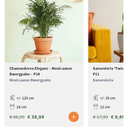
Chamaedorea Elegans – Mexicaanse
Sansevieria ‘Twiste
Dwergpalm – P24
P12
Mexicaanse Dwergpalm
Sansevieria
+/- 120 cm
+/- 35 cm
24 cm
12 cm
€ 66,99
€ 38,99
€ 17,99
€ 9,49