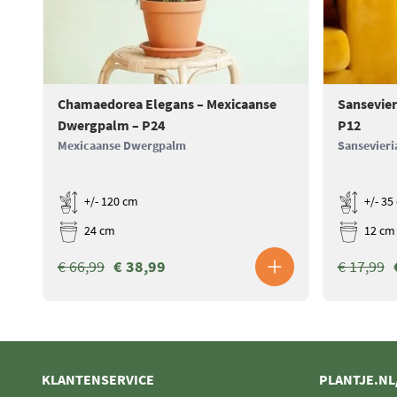
Chamaedorea Elegans – Mexicaanse
Sansevier
Dwergpalm – P24
P12
Mexicaanse Dwergpalm
Sansevieri
+/- 120 cm
+/- 35
24 cm
12 cm
€ 66,99
€ 38,99
€ 17,99
KLANTENSERVICE
PLANTJE.NL