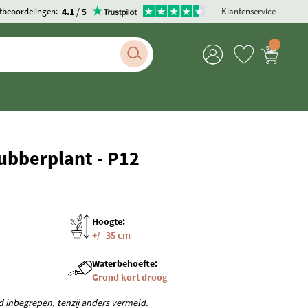
4.1
/ 5
tbeoordelingen:
Klantenservice
In winkelwagen
-
+
Rubberplant - P12
Hoogte:
+/- 35 cm
Waterbehoefte:
Grond kort droog
rd inbegrepen, tenzij anders vermeld.