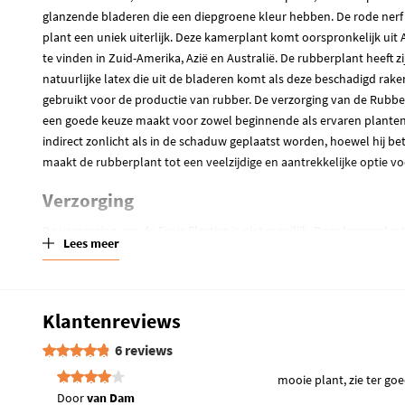
glanzende bladeren die een diepgroene kleur hebben. De rode nerf d
plant een uniek uiterlijk. Deze kamerplant komt oorspronkelijk uit 
te vinden in Zuid-Amerika, Azië en Australië. De rubberplant heeft 
natuurlijke latex die uit de bladeren komt als deze beschadigd rake
gebruikt voor de productie van rubber. De verzorging van de Rubber
een goede keuze maakt voor zowel beginnende als ervaren plantenl
indirect zonlicht als in de schaduw geplaatst worden, hoewel hij bete
maakt de rubberplant tot een veelzijdige en aantrekkelijke optie v
Verzorging
De verzorging van de Ficus Elastica is niet moeilijk. Deze kamerpla
Lees meer
wat plantenvoeding nodig om gezond en sterk te blijven. Zorg ervoor
groeiperiode, die loopt van de lente tot de herfst. De Ficus Elastica
interieur. Deze plant kan enigszins afwijken van de foto en wordt s
Heb je thuis geen passende bloempot meer staan? Neem dan een ki
Klantenreviews
pagina voor een mooie selectie die je verzorging nog makkelijker m
6 reviews
Hoe wordt jouw Ficus Elastica bezorgd?
mooie plant, zie ter goe
Door
van Dam
Een Ficus Elastica kopen online is heel eenvoudig. Wij zorgen ervo