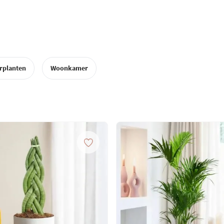
rplanten
Woonkamer