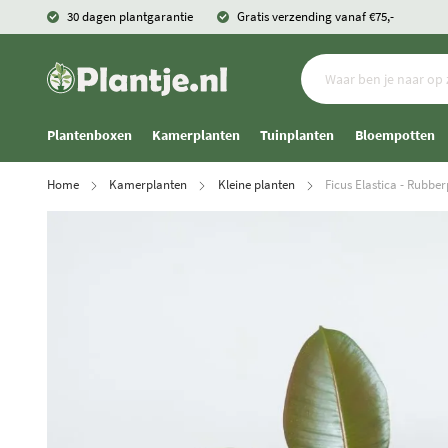
30 dagen plantgarantie
Gratis verzending vanaf €75,-
Ficus Elastica - Rubberplant - P12
€ 9,99
Plantenboxen
Kamerplanten
Tuinplanten
Bloempotten
Home
Kamerplanten
Kleine planten
Ficus Elastica - Rubber