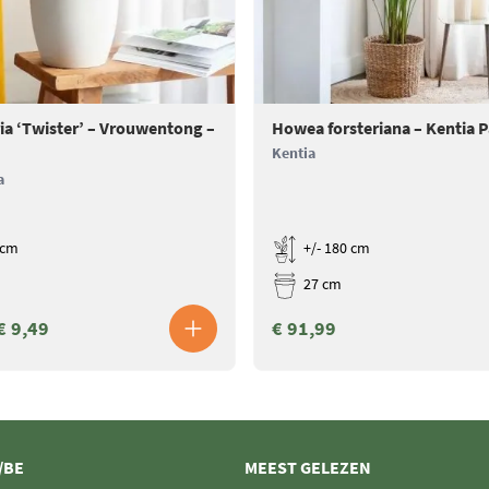
ia ‘Twister’ – Vrouwentong –
Howea forsteriana – Kentia 
Kentia
a
 cm
+/- 180 cm
27 cm
€ 9,49
€ 91,99
/BE
MEEST GELEZEN