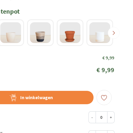
ntenpot
€ 9,99
€ 9,99
In winkelwagen
-
+
ks