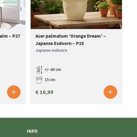
Palm – P27
Acer palmatum ‘Orange Dream’ –
Ac
Japanse Esdoorn – P15
Ja
Japanse esdoorn
Ja
+/- 40 cm
15 cm
€ 16,99
€
INFO