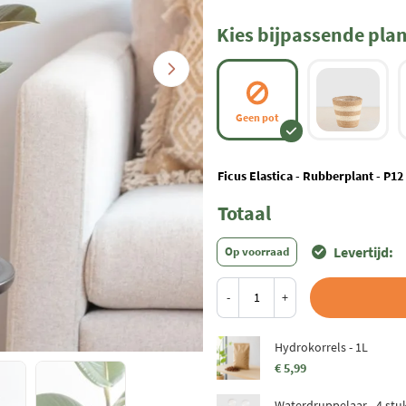
Kies bijpassende pla
Geen pot
Ficus Elastica - Rubberplant - P12
Totaal
Levertijd:
Op voorraad
-
+
Hydrokorrels - 1L
€ 5,99
Waterdruppelaar - 4 stu