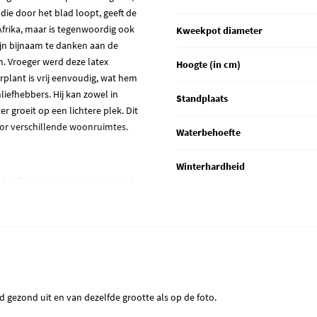
ie door het blad loopt, geeft de
Afrika, maar is tegenwoordig ook
Kweekpot diameter
zijn bijnaam te danken aan de
n. Vroeger werd deze latex
Hoogte (in cm)
plant is vrij eenvoudig, wat hem
iefhebbers. Hij kan zowel in
Standplaats
r groeit op een lichtere plek. Dit
oor verschillende woonruimtes.
Waterbehoefte
Winterhardheid
nt heeft maar één keer per maand
 dat je dit vooral doet in de
 is een prachtige aanwinst voor je
tandaard geleverd zonder sierpot.
jkje op onze
bloempotten
aakt.
d gezond uit en van dezelfde grootte als op de foto.
or dat jouw nieuwe kamerplant