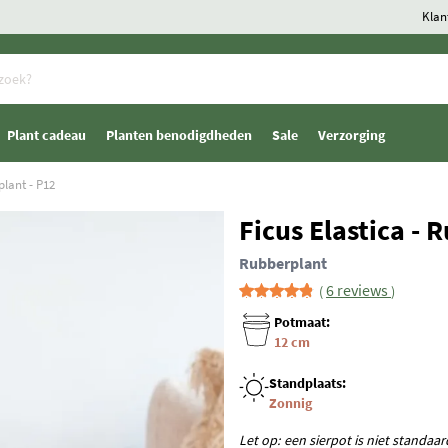
Klan
Plant cadeau
Planten benodigdheden
Sale
Verzorging
plant - P12
Ficus Elastica - 
Rubberplant
6 reviews
Potmaat:
12 cm
Standplaats:
Zonnig
Let op: een sierpot is niet standaa