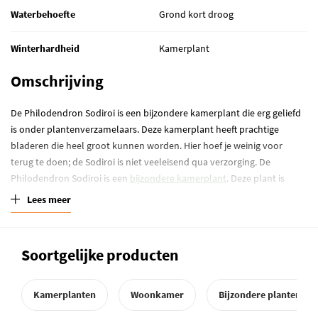
Waterbehoefte
Grond kort droog
Winterhardheid
Kamerplant
Omschrijving
De Philodendron Sodiroi is een bijzondere kamerplant die erg geliefd
is onder plantenverzamelaars. Deze kamerplant heeft prachtige
bladeren die heel groot kunnen worden. Hier hoef je weinig voor
terug te doen; de Sodiroi is niet veeleisend qua verzorging. De
Philodendron Sodiroi is een
bijzondere kamerplant
. Deze plant is
bekend vanwege zijn prachtige, hartvormige bladeren. De bladeren
Lees meer
zijn groen met zilveren vlekken. De stengels hebben felgroene ribbels,
wat deze plant nóg mooier maakt. Vaak kom je verschillende
varianten tegen van deze plant (zoals de Sodirini of Sodiroi Aff), maar
Soortgelijke producten
dit is de pure versie van de Sodiroi. De Sodiroi is niet zo veeleisend in
de verzorging én zijn bladeren kunnen enorm groot worden. Deze
Philodendron komt oorspronkelijk uit Ecuador en Peru, maar heeft
Kamerplanten
Woonkamer
Bijzondere planten
zich inmiddels over heel Midden- en Zuid-Amerika verspreid. In zijn