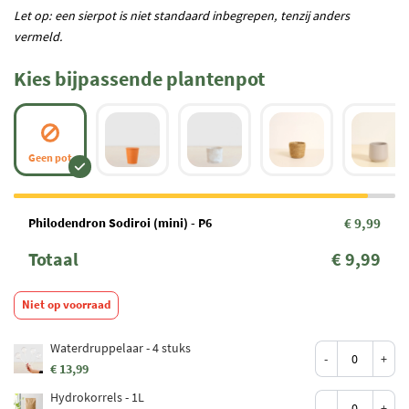
Let op: een sierpot is niet standaard inbegrepen, tenzij anders
vermeld.
Kies bijpassende plantenpot
Geen pot
Philodendron Sodiroi (mini) - P6
€ 9,99
Totaal
€ 9,99
Niet op voorraad
Waterdruppelaar - 4 stuks
-
+
€ 13,99
Hydrokorrels - 1L
-
+