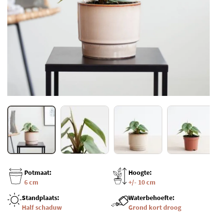
Potmaat:
Hoogte:
6 cm
+/- 10 cm
Standplaats:
Waterbehoefte:
Half schaduw
Grond kort droog