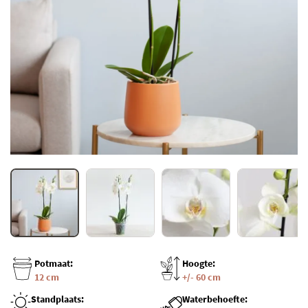
Potmaat:
Hoogte:
12 cm
+/- 60 cm
Standplaats:
Waterbehoefte: