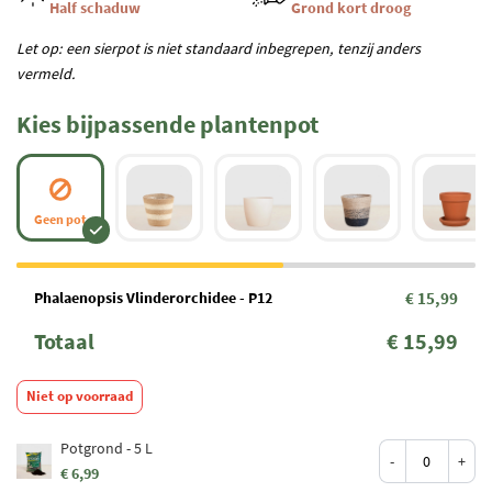
Half schaduw
Grond kort droog
Let op: een sierpot is niet standaard inbegrepen, tenzij anders
vermeld.
Kies bijpassende plantenpot
Geen pot
Phalaenopsis Vlinderorchidee - P12
€ 15,99
Totaal
€ 15,99
Niet op voorraad
Potgrond - 5 L
-
+
€ 6,99