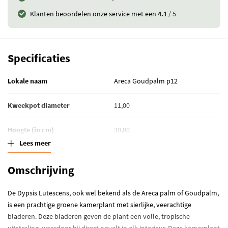
Klanten beoordelen onze service met een
4.1
/ 5
Specificaties
Lokale naam
Areca Goudpalm p12
Kweekpot diameter
11,00
Hoogte (in cm)
30,00
Lees meer
Luchtzuiverende planten
Luchtzuiverend
Omschrijving
Standplaats
Half schaduw
De Dypsis Lutescens, ook wel bekend als de Areca palm of Goudpalm,
Waterbehoefte
Grond kort droog
is een prachtige groene kamerplant met sierlijke, veerachtige
bladeren. Deze bladeren geven de plant een volle, tropische