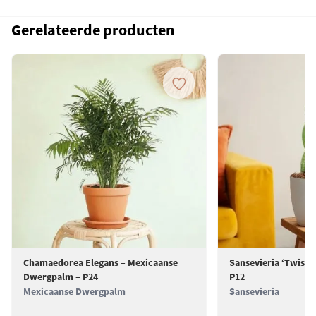
licht. Plaats hem op een plek waar hij veel licht ontvangt, maar
Gerelateerde producten
bescherm hem tegen direct zonlicht om bladverbranding te
voorkomen.
Water geven
- Deze kamerplant heeft regelmatig water nodig.
Zorg dat de grond vochtig blijft, maar niet te nat. Laat de
bovenste laag van de grond tussen gietbeurten door licht
opdrogen.
Verpotten
- Het is raadzaam om de Goudpalm elke twee tot drie jaar
te verpotten of wanneer je merkt dat de wortels niet meer in de pot
passen. Gebruik bij het verpotten een pot die iets groter is dan de
huidige en zorg voor verse potgrond. Dit helpt de plant om gezond en
sterk te blijven. Voor een goede afwatering, overweeg om een laag
hydrokorrels
op de bodem van de pot te leggen. Meer weten over de
Dypsis verzorging
? Kijk op onze verzorgingspagina.
Chamaedorea Elegans – Mexicaanse
Sansevieria ‘Twiste
Dwergpalm – P24
P12
Mexicaanse Dwergpalm
Sansevieria