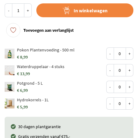
In winkelwagen
-
+
Toevoegen aan verlanglijst
Pokon Plantenvoeding - 500 ml
-
+
€ 8,99
Waterdruppelaar - 4 stuks
-
+
€ 13,99
Potgrond - 5 L
-
+
€ 6,99
Hydrokorrels - 1L
-
+
€ 5,99
30 dagen plantgarantie
Gratis verzenden vanaf €75,-