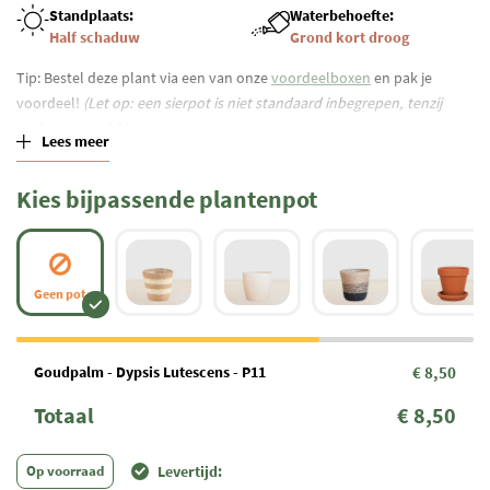
Standplaats:
Waterbehoefte:
Half schaduw
Grond kort droog
Tip: Bestel deze plant via een van onze
voordeelboxen
en pak je
voordeel!
(Let op: een sierpot is niet standaard inbegrepen, tenzij
anders vermeld.)
Lees meer
Kies bijpassende plantenpot
Geen pot
Goudpalm - Dypsis Lutescens - P11
€ 8,50
Totaal
€ 8,50
Op voorraad
Levertijd: