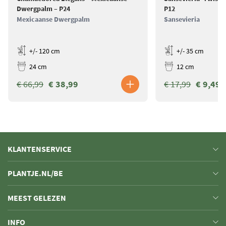
Dwergpalm – P24
P12
Mexicaanse Dwergpalm
Sansevieria
+/- 120 cm
+/- 35 cm
24 cm
12 cm
€ 66,99
€ 38,99
€ 17,99
€ 9,49
KLANTENSERVICE
PLANTJE.NL/BE
MEEST GELEZEN
INFO