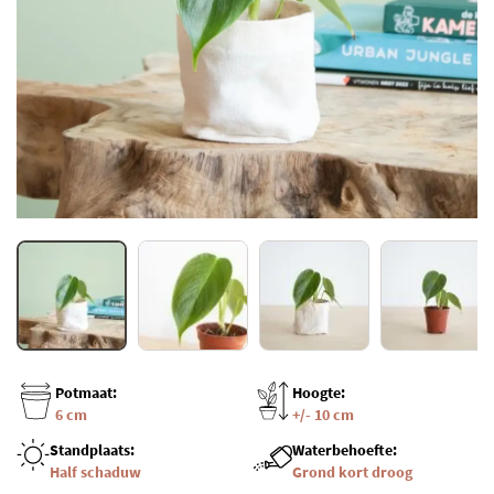
Potmaat:
Hoogte:
6 cm
+/- 10 cm
Standplaats:
Waterbehoefte:
Half schaduw
Grond kort droog