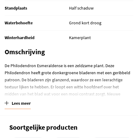
Standplaats
Half schaduw
Waterbehoefte
Grond kort droog
Winterhardheid
Kamerplant
Omschrijving
De Philodendron Esmeraldense is een zeldzame plant. Deze
Philodendron heeft grote donkergroene bladeren met een geribbeld
patroon. De bladeren zijn glanzend, waardoor ze een leerachtige
textuur lijken te hebben. Er loopt een witte hoofdnerf over het
midden van het blad wat voor een mooi contrast zorgt. Nieuwe
bladeren hebben een bordeaux rode kleur, die langzaam verkleuren
Lees meer
naar groen. De Philodendron Esmeraldense lijkt qua vorm, groeiwijze
en nerven erg op de
Philodendron Melanochrysum
. De variant van
deze plant die op Plantje.nl wordt verkocht is nog een stek, waardoor
Soortgelijke producten
je de bladeren steeds meer ziet transformeren in de volwassen vorm.
Deze Philodendron heet Esmeraldense omdat de plant voorkomt in